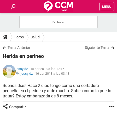
MENU
INICIO
FOROS
Foros
Salud
SALUD
Tema Anterior
Siguiente Tema
Herida en perineo
FAMILIA
jessyldz
- 15 abr 2018 a las 17:46
NUTRICIÓN
jessyldz
-
16 abr 2018 a las 03:43
Buenos días! Hace 2 días tengo como una cortadura
BIENESTAR
pequeña en el perineo y arde mucho. Saben como lo puedo
tratar? Estoy embarazada de 8 meses.
SEXUALIDAD
Compartir
GLOSARIO