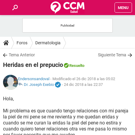
MENU
INICIO
FOROS
Foros
Dermatologia
SALUD
Tema Anterior
Siguiente Tema
Heridas en el prepucio
Resuelto
FAMILIA
Endersonsandoval
- Modificado el 26 dic 2018 a las 05:02
NUTRICIÓN
Dr. Joseph Exebio
-
24 dic 2018 a las 22:37
Hola,
BIENESTAR
Mi problema es que cuando tengo relaciones con mi pareja
SEXUALIDAD
la piel de mi pene se me revienta y me quedan eridas y
cuando se me curan la eridas la piel del pene no estira y
cuando quiero tener relaciones otra ves me pasa lo mismo
GLOSARIO
por favor necesito que me ayuden.