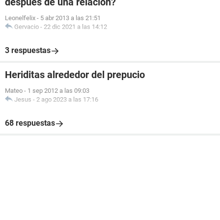
después de una relación?
Leonelfelix
-
5 abr 2013 a las 21:51
Gervacio
-
22 dic 2021 a las 14:12
3 respuestas
Heriditas alrededor del prepucio
Mateo
-
1 sep 2012 a las 09:03
Jesus
-
2 ago 2023 a las 17:16
68 respuestas