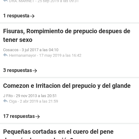
DRA. MARNET
-
25 sep 2019 a las 09:31
1 respuesta
Fisuras, Rompimiento de prepucio despues de
tener sexo
Cosacos
-
3 jul 2017 a las 04:10
Hermanamayor
-
17 may 2019 a las 16:42
3 respuestas
Comezon e Irritacion del prepucio y del glande
J Fito
-
29 nov 2013 a las 20:51
Ciga
-
2 abr 2019 a las 21:59
17 respuestas
Pequeñas cortadas en el cuero del pene