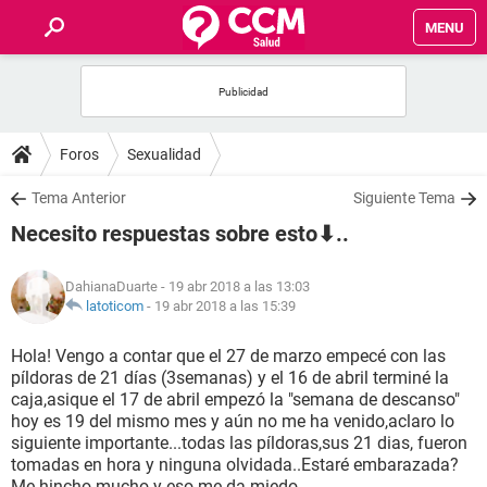
MENU
INICIO
FOROS
Foros
Sexualidad
SALUD
Tema Anterior
Siguiente Tema
Necesito respuestas sobre esto⬇..
FAMILIA
DahianaDuarte
- 19 abr 2018 a las 13:03
NUTRICIÓN
latoticom
-
19 abr 2018 a las 15:39
Hola! Vengo a contar que el 27 de marzo empecé con las
BIENESTAR
píldoras de 21 días (3semanas) y el 16 de abril terminé la
caja,asique el 17 de abril empezó la "semana de descanso"
SEXUALIDAD
hoy es 19 del mismo mes y aún no me ha venido,aclaro lo
siguiente importante...todas las píldoras,sus 21 dias, fueron
tomadas en hora y ninguna olvidada..Estaré embarazada?
GLOSARIO
Me hincho mucho y eso me da miedo