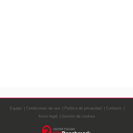
Equipo
Condiciones de uso
Política de privacidad
Contacto
Aviso legal
Gestión de cookies