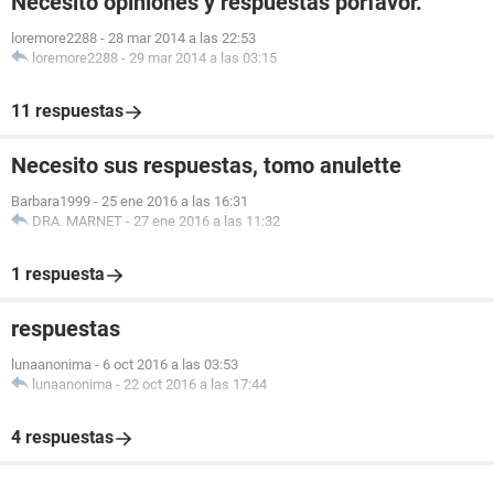
Necesito opiniones y respuestas porfavor.
loremore2288
-
28 mar 2014 a las 22:53
loremore2288
-
29 mar 2014 a las 03:15
11 respuestas
Necesito sus respuestas, tomo anulette
Barbara1999
-
25 ene 2016 a las 16:31
DRA. MARNET
-
27 ene 2016 a las 11:32
1 respuesta
respuestas
lunaanonima
-
6 oct 2016 a las 03:53
lunaanonima
-
22 oct 2016 a las 17:44
4 respuestas