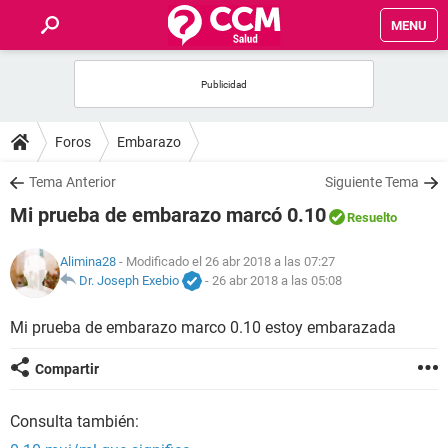
MENU
INICIO
FOROS
Foros
Embarazo
SALUD
Tema Anterior
Siguiente Tema
Mi prueba de embarazo marcó 0.10
Resuelto
FAMILIA
Alimina28
- Modificado el 26 abr 2018 a las 07:27
NUTRICIÓN
Dr. Joseph Exebio
-
26 abr 2018 a las 05:08
Mi prueba de embarazo marco 0.10 estoy embarazada
BIENESTAR
Compartir
SEXUALIDAD
Consulta también:
GLOSARIO