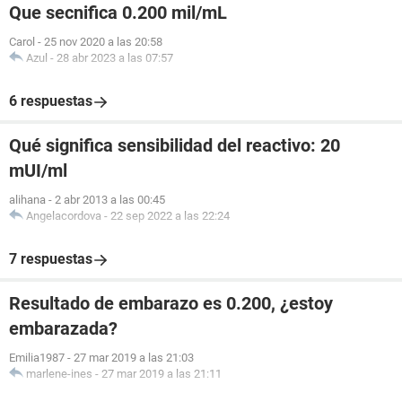
Que secnifica 0.200 mil/mL
Carol
-
25 nov 2020 a las 20:58
Azul
-
28 abr 2023 a las 07:57
6 respuestas
Qué significa sensibilidad del reactivo: 20
mUI/ml
alihana
-
2 abr 2013 a las 00:45
Angelacordova
-
22 sep 2022 a las 22:24
7 respuestas
Resultado de embarazo es 0.200, ¿estoy
embarazada?
Emilia1987
-
27 mar 2019 a las 21:03
marlene-ines
-
27 mar 2019 a las 21:11