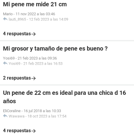
Mi pene me mide 21 cm
Mario
-
11 nov 2022 a las 03:46
lauti_8965
-
12 feb 2023 a las 14:09
4 respuestas
Mi grosor y tamaño de pene es bueno ?
Yosi69
-
21 feb 2023 a las 09:36
Yosi69
-
21 feb 2023 a las 16:53
2 respuestas
Un pene de 22 cm es ideal para una chica d 16
años
EliCoraline
-
16 jul 2018 a las 10:33
Wawawa
-
18 oct 2023 a las 17:54
4 respuestas