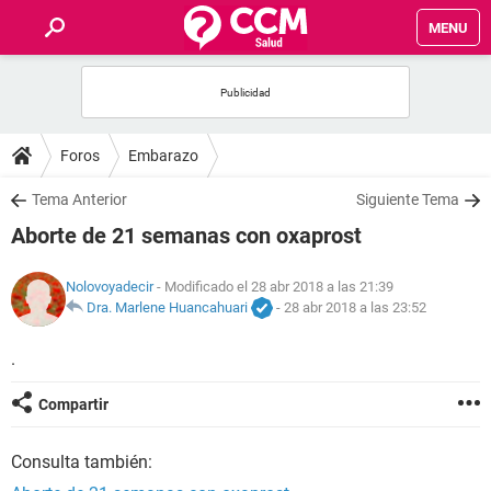
MENU
INICIO
FOROS
Foros
Embarazo
SALUD
Tema Anterior
Siguiente Tema
Aborte de 21 semanas con oxaprost
FAMILIA
Nolovoyadecir
- Modificado el 28 abr 2018 a las 21:39
NUTRICIÓN
Dra. Marlene Huancahuari
-
28 abr 2018 a las 23:52
.
BIENESTAR
Compartir
SEXUALIDAD
Consulta también:
GLOSARIO