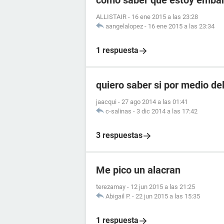
como saber que estoy embara
ALLISTAIR
-
16 ene 2015 a las 23:28
aangelalopez
-
16 ene 2015 a las 23:34
1 respuesta
quiero saber si por medio de
jaacqui
-
27 ago 2014 a las 01:41
c-salinas
-
3 dic 2014 a las 17:42
3 respuestas
Me pico un alacran
terezamay
-
12 jun 2015 a las 21:25
Abigail P.
-
22 jun 2015 a las 15:35
1 respuesta