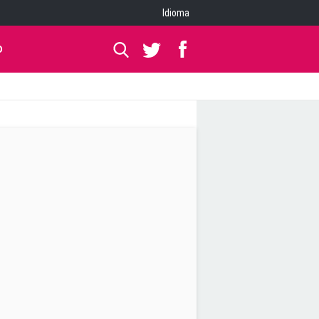
Idioma
O