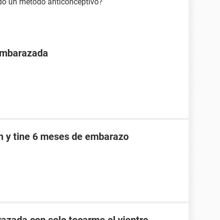
ndo un método anticonceptivo?
 embarazada
an y tine 6 meses de embarazo