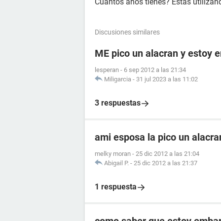
Cuántos años tienes? Estás utiliza
Discusiones similares
ME pico un alacran y estoy
lesperan
-
6 sep 2012 a las 21:34
Miligarcia
-
31 jul 2023 a las 11:02
3 respuestas
ami esposa la pico un alacr
melky moran
-
25 dic 2012 a las 21:04
Abigail P.
-
25 dic 2012 a las 21:37
1 respuesta