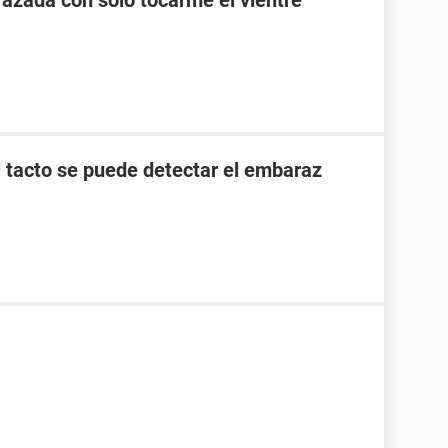
zada con solo tocarme el vientre
l tacto se puede detectar el embaraz