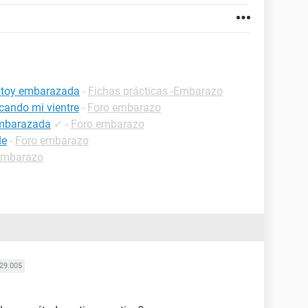
estoy embarazada
-
Fichas prácticas -Embarazo
cando mi vientre
-
Foro embarazo
embarazada
✓
-
Foro embarazo
de
-
Foro embarazo
embarazo
29.005