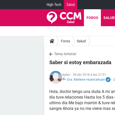
High-Tech
Salud
FOROS
SALUD
Foros
Salud
Tema Anterior
Saber si estoy embarazada
Aylen
- 28 abr 2018 a las 21:51
Dra. Marlene Huancahuari
-
2
Hola, doctor tengo una duda A mi am
día tuve relaciones Hasta los 5 días
ultimo día Me bajo marrón & tuve re
sangre Ahora ya no me viene mas se