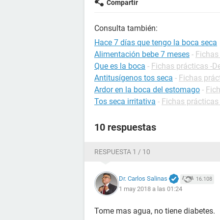
Compartir
Consulta también:
Hace 7 días que tengo la boca seca
Alimentación bebe 7 meses
-
Fichas 
Que es la boca
-
Fichas prácticas -D
Antitusígenos tos seca
-
Fichas práct
Ardor en la boca del estomago
-
Fich
Tos seca irritativa
-
Fichas prácticas
10 respuestas
RESPUESTA 1 / 10
Dr. Carlos Salinas
16.108
1 may 2018 a las 01:24
Tome mas agua, no tiene diabetes.