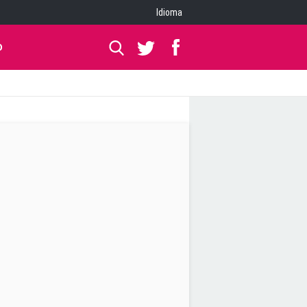
Idioma
O