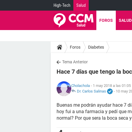
High-Tech
Salud
FOROS
SALUD
Foros
Diabetes
Tema Anterior
Hace 7 días que tengo la bo
Cholachola
- 1 may 2018 a las 01:05
Dr. Carlos Salinas
-
10 may 20
Buenas me podrán ayudar hace 7 día
hoy fui a una farmacia y pedí que 
normal? Por que sera la boca seca y