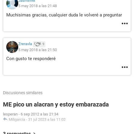
Jasmin98
5 may 2018 a las 21:48
Muchisimas gracias, cualquier duda le volveré a preguntar
Zreravla
9
5 may 2018 a las 21:50
Con gusto te responderé
Discusiones similares
ME pico un alacran y estoy embarazada
lesperan
-
6 sep 2012 a las 21:34
Miligarcia
-
31 jul 2023 a las 11:02
3 respuestas