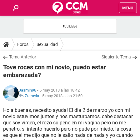
MENU
INICIO
FOROS
Foros
Sexualidad
SALUD
Tema Anterior
Siguiente Tema
Tove roces con mi novio, puedo estar
FAMILIA
embarazada?
NUTRICIÓN
Jasmin98
- 5 may 2018 a las 18:42
Zreravla
-
5 may 2018 a las 21:50
BIENESTAR
Hola buenas, necesito ayuda! El dia 2 de marzo yo con mi
novio estuvimos juntos y nos masturbamos, cabe destacar
SEXUALIDAD
que soy virgen, el rozo su pene en mi vagina pero no me
penetro, si intento hacerlo pero no pude por miedo, la cosa
es que el me dijo que no le salio nada de nada y yo cuando
GLOSARIO