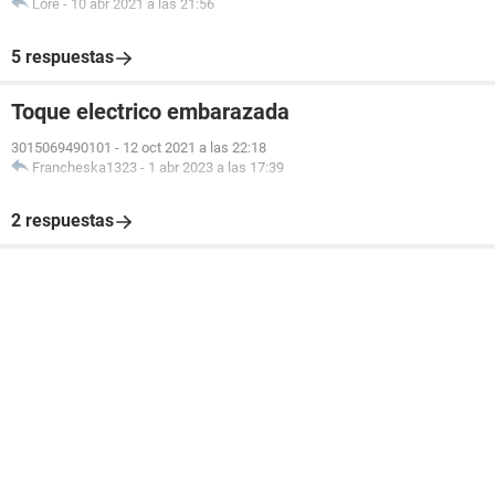
Lore
-
10 abr 2021 a las 21:56
5 respuestas
Toque electrico embarazada
3015069490101
-
12 oct 2021 a las 22:18
Francheska1323
-
1 abr 2023 a las 17:39
2 respuestas