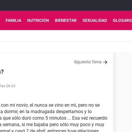
FAMILIA
NUTRICIÓN
BIENESTAR
SEXUALIDAD
GLOSARI
Siguiente Tema
a?
 las 06:33
 con mi novio, el nunca se vino en mi, pero no se
 a dormir, en la madrugada despertamos y lo
s que sólo duró como 5 minutos ... Esa vez recuerdo
na semana, si me bajaba pero sólo muy poco y muy
rmal y cayó 2 de abril, entonces tuve relaciones