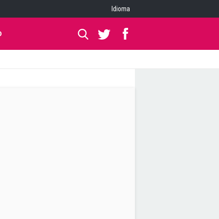
Idioma
O