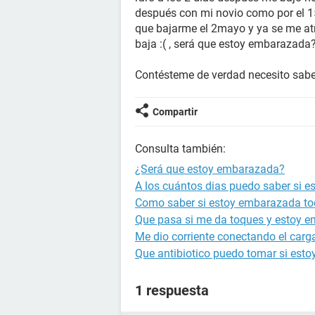
después con mi novio como por el 1
que bajarme el 2mayo y ya se me a
baja :( , será que estoy embarazada
Contésteme de verdad necesito saber
Compartir
Consulta también:
¿Será que estoy embarazada?
A los cuántos dias puedo saber si 
Como saber si estoy embarazada to
Que pasa si me da toques y estoy 
Me dio corriente conectando el carg
Que antibiotico puedo tomar si est
1 respuesta