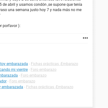
5 de abril y usamos condón ,se supone que tenía
traso una semana justo hoy 7 y nada más no me
?
 porfavor ):
estoy embarazada
-
Fichas prácticas -Embarazo
cando mi vientre
-
Foro embarazo
embarazada
-
Foro embarazo
ador
-
Foro embarazo
oy embarazada
-
Fichas prácticas -Embarazo