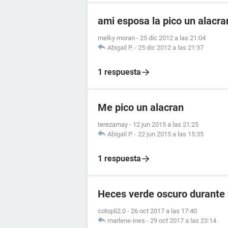
ami esposa la pico un alacr
melky moran
-
25 dic 2012 a las 21:04
Abigail P.
-
25 dic 2012 a las 21:37
1 respuesta
Me pico un alacran
terezamay
-
12 jun 2015 a las 21:25
Abigail P.
-
22 jun 2015 a las 15:35
1 respuesta
Heces verde oscuro durante
cotopli2.0
-
26 oct 2017 a las 17:40
marlene-ines
-
29 oct 2017 a las 23:14