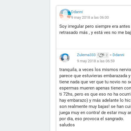
Ddanni
9 may 2018 a las 06:00
Soy irregular pero siempre era ante
retrasado más , y está ves no me baj
Zulema333
>
Ddanni
2
9 may 2018 a las 06:59
tranquila, a veces los mismos nervi
parece que estuvieras embarazada y
tiene nada que ver que tu novio no s
espermas mueren apenas tienen conta
ti 72hs, pero es que eso no ha ocur
hay embarazo) y más adelante lo hic
son realmente muy bajas! se han cuid
juega muy en contra! de estar muy a
por dia, eso provoca el sangrado.
saludos