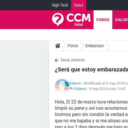
High-Tech
Salud
FOROS
SALUD
Foros
Embarazo
Tema Anterior
¿Será que estoy embarazad
Ddanni
- Modificado el 9 may 2018 a
Ddanni
-
9 may 2018 a las 19:42
Hola, El 22 de marzo tuve relaciones
limpió su pene y así nos acostamos
hicimos pero sin condón la verdad e
que no me bajaba y si me atraso u
raro a los 2 días después me bajo no