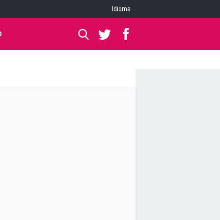
Idioma
O