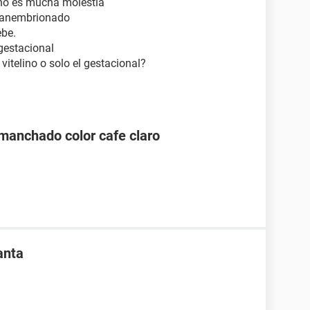
 no es mucha molestia
a anembrionado
ebe.
 gestacional
 vitelino o solo el gestacional?
manchado color cafe claro
anta