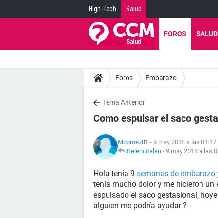
High-Tech
Salud
FOROS
SALUD
Foros
Embarazo
Tema Anterior
Como espulsar el saco gesta
Mgomez81
- 9 may 2018 a las 01:17
Belencitalau
-
9 may 2018 a las 0
Hola tenía 9
semanas de embarazo
tenía mucho dolor y me hicieron un 
espulsado el saco gestasional, hoyes
alguien me podría ayudar ?