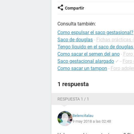
Compartir
Consulta también:
Como espulsar el saco gestasional?
Saco de douglas
-
Fichas prácticas 
Tengo líquido en el saco de douglas
Como sacar el semen del ano
-
Foro
Saco gestacional alargado
✓
-
Foro
Como sacar un tampon
-
Foro adole
1 respuesta
RESPUESTA 1 / 1
Belencitalau
9 may 2018 a las 02:48