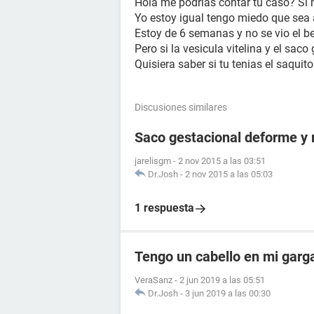
Hola me podrias contar tu caso? Si
Yo estoy igual tengo miedo que se
Estoy de 6 semanas y no se vio el b
Pero si la vesicula vitelina y el saco
Quisiera saber si tu tenias el saquito
Discusiones similares
Saco gestacional deforme y 
jarelisgm
-
2 nov 2015 a las 03:51
Dr.Josh
-
2 nov 2015 a las 05:03
1 respuesta
Tengo un cabello en mi garg
VeraSanz
-
2 jun 2019 a las 05:51
Dr.Josh
-
3 jun 2019 a las 00:30