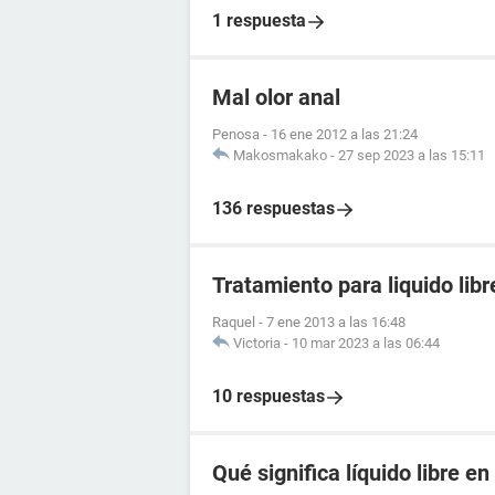
1 respuesta
Mal olor anal
Penosa
-
16 ene 2012 a las 21:24
Makosmakako
-
27 sep 2023 a las 15:11
136 respuestas
Tratamiento para liquido lib
Raquel
-
7 ene 2013 a las 16:48
Victoria
-
10 mar 2023 a las 06:44
10 respuestas
Qué significa líquido libre e