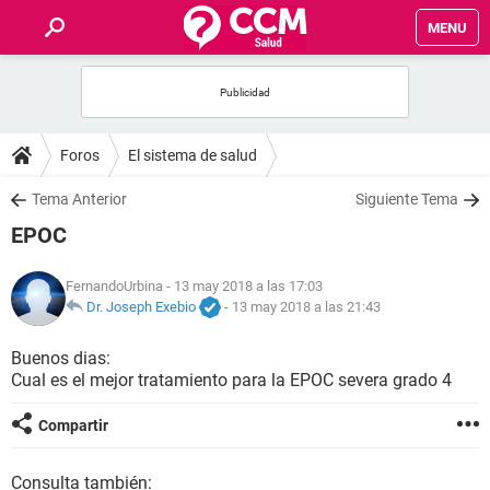
MENU
INICIO
FOROS
Foros
El sistema de salud
SALUD
Tema Anterior
Siguiente Tema
EPOC
FAMILIA
FernandoUrbina
- 13 may 2018 a las 17:03
NUTRICIÓN
Dr. Joseph Exebio
-
13 may 2018 a las 21:43
Buenos dias:
BIENESTAR
Cual es el mejor tratamiento para la EPOC severa grado 4
SEXUALIDAD
Compartir
GLOSARIO
Consulta también: