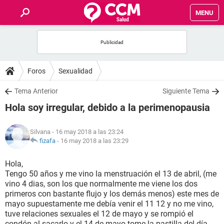
MENU
INICIO
FOROS
Foros
Sexualidad
SALUD
Tema Anterior
Siguiente Tema
Hola soy irregular, debido a la perimenopausia
FAMILIA
Silvana
- 16 may 2018 a las 23:24
NUTRICIÓN
fizafa
-
16 may 2018 a las 23:29
Hola,
BIENESTAR
Tengo 50 años y me vino la menstruación el 13 de abril, (me
vino 4 dias, son los que normalmente me viene los dos
SEXUALIDAD
primeros con bastante flujo y los demás menos) este mes de
mayo supuestamente me debía venir el 11 12 y no me vino,
tuve relaciones sexuales el 12 de mayo y se rompió el
GLOSARIO
condón al sacarlo y el 14 de mayo tome la pastilla del día