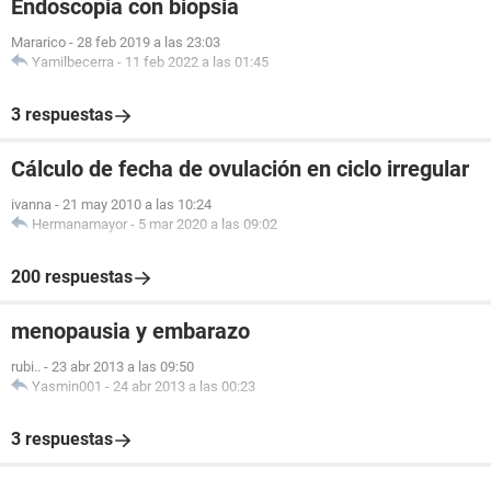
Endoscopia con biopsia
Mararico
-
28 feb 2019 a las 23:03
Yamilbecerra
-
11 feb 2022 a las 01:45
3 respuestas
Cálculo de fecha de ovulación en ciclo irregular
ivanna
-
21 may 2010 a las 10:24
Hermanamayor
-
5 mar 2020 a las 09:02
200 respuestas
menopausia y embarazo
rubi..
-
23 abr 2013 a las 09:50
Yasmin001
-
24 abr 2013 a las 00:23
3 respuestas