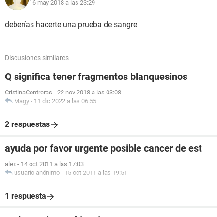
16 may 2018 a las 23:29
deberías hacerte una prueba de sangre
Discusiones similares
Q significa tener fragmentos blanquesinos
CristinaContreras
-
22 nov 2018 a las 03:08
Magy
-
11 dic 2022 a las 06:55
2 respuestas
ayuda por favor urgente posible cancer de est
alex
-
14 oct 2011 a las 17:03
usuario anónimo
-
15 oct 2011 a las 19:51
1 respuesta