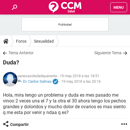
MENU
INICIO
FOROS
Foros
Sexualidad
SALUD
Tema Anterior
Siguiente Tema
Duda?
FAMILIA
vanesasoledadquaranta
- 19 may 2018 a las 18:51
NUTRICIÓN
Dr. Carlos Salinas
-
19 may 2018 a las 20:16
Hola, mira tengo un problema y duda es mes pasado me
BIENESTAR
vinoo 2 veces una el 7 y la otra el 30 ahora tengo los pechos
grandes y doloridos y mucho dolor de ovarios es mas siento
SEXUALIDAD
q me esta por venir y ndaa q es?
Compartir
GLOSARIO