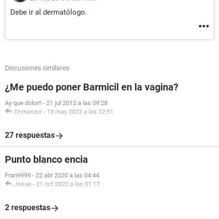
Debe ir al dermatólogo.
Discusiones similares
¿Me puedo poner Barmicil en la vagina?
Ay que dolor!!
-
21 jul 2012 a las 09:28
Dr.manzur
-
18 may 2023 a las 22:51
27 respuestas
Punto blanco encia
Fran9999
-
22 abr 2020 a las 04:44
Josue
-
21 oct 2022 a las 01:17
2 respuestas