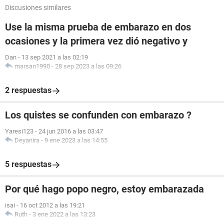
Discusiones similares
Use la misma prueba de embarazo en dos
ocasiones y la primera vez dió negativo y
Dan
-
13 sep 2021 a las 02:19
marsan1990
-
28 sep 2023 a las 09:26
2 respuestas
Los quistes se confunden con embarazo ?
Yaresi123
-
24 jun 2016 a las 03:47
Deyanira
-
9 ene 2023 a las 14:55
5 respuestas
Por qué hago popo negro, estoy embarazada
isai
-
16 oct 2012 a las 19:21
Ruth
-
3 ene 2022 a las 13:23