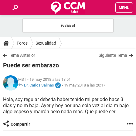
MENU
INICIO
FOROS
Foros
Sexualidad
SALUD
Tema Anterior
Siguiente Tema
Puede ser embarazo
FAMILIA
MST
- 19 may 2018 a las 18:51
NUTRICIÓN
Dr. Carlos Salinas
-
19 may 2018 a las 20:17
Hola, soy regular deberia haber tenido mi periodo hace 3
BIENESTAR
días y no m baja. Ayer y hoy por una sola vez al dia m bajo
algo espeso y marrón pero nada más. Que puede ser
SEXUALIDAD
Compartir
GLOSARIO