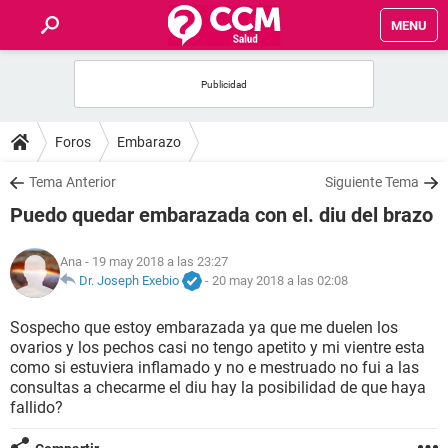
MENU
INICIO
FOROS
Foros
Embarazo
SALUD
Tema Anterior
Siguiente Tema
Puedo quedar embarazada con el. diu del brazo
FAMILIA
Ana
- 19 may 2018 a las 23:27
NUTRICIÓN
Dr. Joseph Exebio
-
20 may 2018 a las 02:08
Sospecho que estoy embarazada ya que me duelen los
BIENESTAR
ovarios y los pechos casi no tengo apetito y mi vientre esta
como si estuviera inflamado y no e mestruado no fui a las
SEXUALIDAD
consultas a checarme el diu hay la posibilidad de que haya
fallido?
GLOSARIO