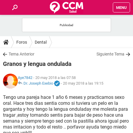
MENU
INICIO
FOROS
Foros
Dental
SALUD
Tema Anterior
Siguiente Tema
Granos y lengua ondulada
FAMILIA
Aye7842
- 20 may 2018 a las 07:58
NUTRICIÓN
Dr. Joseph Exebio
-
20 may 2018 a las 19:15
Tengo una pareja hace 1 año 6 meses y practicamos sexo
BIENESTAR
oral. Hace tres dias sentia como si tuviera un pelo en la
garganta y hoy tengo la lengua onduladay me molesta para
SEXUALIDAD
tragar ,estoy tomando sentis para bajar de peso hace una
semana y siempre tengo sed con la pastilla ahora igual pero
mas irritacion y todo el resto .. porfavor ayuda tengo miedo
GLOSARIO
que sea vph!!!