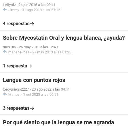
Lettyrdz
-
24 jun 2016 a las 09:41
Jimmy
-
31 ago 2018 a las 21:12
4 respuestas
Sobre Mycostatin Oral y lengua blanca, ¿ayuda?
rrios105
-
26 may 2013 a las 12:40
marlene-ines
-
27 may 2013 a las 01:25
1 respuesta
Lengua con puntos rojos
Cecypriego2227
-
20 ago 2022 a las 04:41
Manuel
-
1 oct 2023 a las 06:51
3 respuestas
Por qué siento que la lengua se me agranda