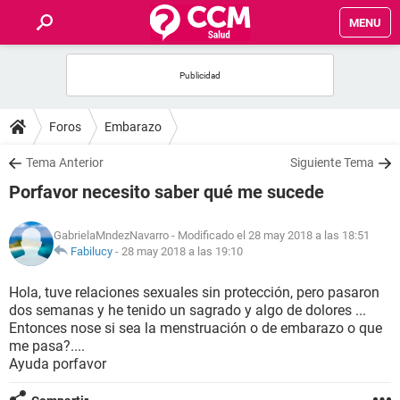
MENU
INICIO
FOROS
Foros
Embarazo
SALUD
Tema Anterior
Siguiente Tema
Porfavor necesito saber qué me sucede
FAMILIA
GabrielaMndezNavarro
- Modificado el 28 may 2018 a las 18:51
NUTRICIÓN
Fabilucy
-
28 may 2018 a las 19:10
Hola, tuve relaciones sexuales sin protección, pero pasaron
BIENESTAR
dos semanas y he tenido un sagrado y algo de dolores ...
Entonces nose si sea la menstruación o de embarazo o que
SEXUALIDAD
me pasa?....
Ayuda porfavor
GLOSARIO