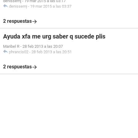
denissemj
-
19 mar 2015 a las 03:17
denissemj
-
19 mar 2015 a las 03:37
2 respuestas
Ayuda xfa me urg saber q sucede plis
Maribel R
-
28 feb 2013 a las 20:07
phrancis02
-
28 feb 2013 a las 20:51
2 respuestas