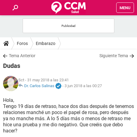
MENU
INICIO
FOROS
Foros
Embarazo
SALUD
Tema Anterior
Siguiente Tema
Dudas
FAMILIA
Sct
- 31 may 2018 a las 23:41
NUTRICIÓN
Dr. Carlos Salinas
-
3 jun 2018 a las 00:27
Hola,
BIENESTAR
Tengo 19 días de retraso, hace dos dias después de tenernos
relaciones manché un poco el papel de rosa, pero después
SEXUALIDAD
ya no manche más. A lo 5 días más o menos de retraso me
hice una prueba y me dio negativo. Que creéis que debo
hacer?
GLOSARIO