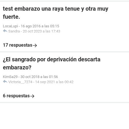
test embarazo una raya tenue y otra muy
fuerte.
LocaLupi
-
16 ago 2016 a las 05:15
Sandra
-
20 oct 2023 a las 17:43
17 respuestas
¿El sangrado por deprivación descarta
embarazo?
KimSa29
-
30 oct 2018 a las 01:56
Victoria__7274
-
14 sep 2021 a las 00:42
6 respuestas