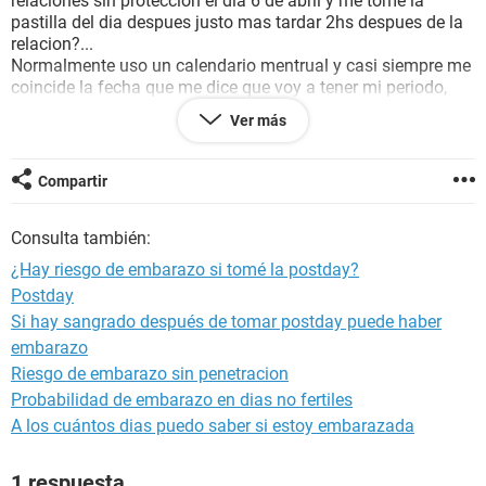
relaciones sin proteccion el dia 6 de abril y me tome la
pastilla del dia despues justo mas tardar 2hs despues de la
relacion?...
Normalmente uso un calendario mentrual y casi siempre me
coincide la fecha que me dice que voy a tener mi periodo,
pero este mes fue diferente.. Supuestamente tenia que tener
Ver más
mi periodo el 20 de mayo, 2 dias antes de la regla anterior,
estamos a 31 y todavia no ha pasado nada... estoy
preocupada porq casi nunca me pasa esto, he tomado la
Compartir
pastilla veces anteriores (no juntas) y no me ha pasado esto.
Mi vieja es fanatica del horoscopo, dice que quizas es por el
Consulta también:
cambio de la luna que hubo hace un par de dias (obvio que
no le he dicho que tuve relaciones) nose si sera verdad pero
¿Hay riesgo de embarazo si tomé la postday?
puedr que tenga algo que ver.. alguien podria ayudarme con
Postday
esto..?? Por favor
Si hay sangrado después de tomar postday puede haber
embarazo
Riesgo de embarazo sin penetracion
Probabilidad de embarazo en dias no fertiles
A los cuántos dias puedo saber si estoy embarazada
1 respuesta