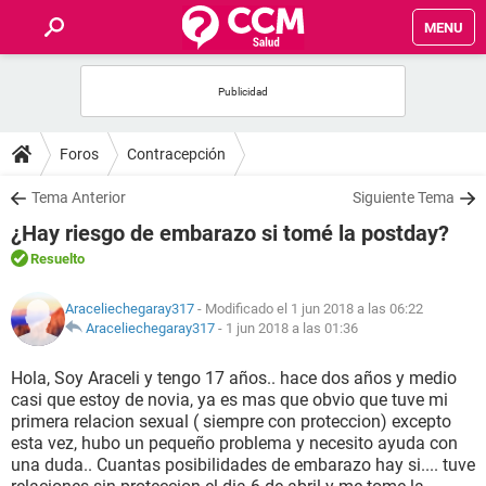
MENU
INICIO
FOROS
Foros
Contracepción
SALUD
Tema Anterior
Siguiente Tema
¿Hay riesgo de embarazo si tomé la postday?
FAMILIA
Resuelto
NUTRICIÓN
Araceliechegaray317
- Modificado el 1 jun 2018 a las 06:22
Araceliechegaray317
-
1 jun 2018 a las 01:36
BIENESTAR
Hola, Soy Araceli y tengo 17 años.. hace dos años y medio
casi que estoy de novia, ya es mas que obvio que tuve mi
SEXUALIDAD
primera relacion sexual ( siempre con proteccion) excepto
esta vez, hubo un pequeño problema y necesito ayuda con
una duda.. Cuantas posibilidades de embarazo hay si.... tuve
GLOSARIO