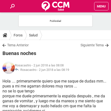
MENU
INICIO
FOROS
Foros
Salud
SALUD
Tema Anterior
Siguiente Tema
Buenas noches
FAMILIA
Rosacastro
- 2 jun 2018 a las 08:08
NUTRICIÓN
Rosacastro -
2 jun 2018 a las 08:19
Hola .... primeramente quiero que me saque de dudas mm...
BIENESTAR
pues a mi me agarran dolores muy raros ...
no se lo que tengo
SEXUALIDAD
porque me duele primeramente la espalda después , me da
ganas de vomitar , y luego me da mareos y me siento que
me voy a desmayar y sudo helado cm que me falta la
GLOSARIO
respiración ayúdenme si