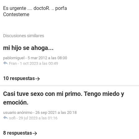
Es urgente .... doctoR. .. porfa
Contesteme
Discusiones similares
mi hijo se ahoga...
pablomiguel
-
5 mar 2012 a las 08:00
Fran
-
1 oct 2023 a las 00:49
10 respuestas
Casi tuve sexo con mi primo. Tengo miedo y
emoción.
usuario anónimo
-
26 sep 2021 a las 20:18
sofi
-
29 jul 2023 a las 01:16
8 respuestas