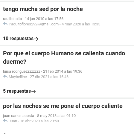
tengo mucha sed por la noche
raulitoitoito
-
14 jun 2010 a las 17:56
Paquitoflores292@gmail.com
-
4 may 2020 a las 13:35
10 respuestas
Por que el cuerpo Humano se calienta cuando
duerme?
luisa rodriguezzzzzzzz
-
21 feb 2014 a las 19:36
Maybelline
-
27 dic 2021 a las 16:46
5 respuestas
por las noches se me pone el cuerpo caliente
juan carlos acosta
-
8 may 2013 a las 01:10
Juan
-
16 abr 2020 a las 23:59