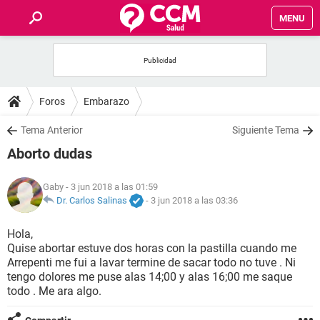
MENU
INICIO
FOROS
Foros
Embarazo
SALUD
Tema Anterior
Siguiente Tema
Aborto dudas
FAMILIA
Gaby
- 3 jun 2018 a las 01:59
NUTRICIÓN
Dr. Carlos Salinas
-
3 jun 2018 a las 03:36
Hola,
BIENESTAR
Quise abortar estuve dos horas con la pastilla cuando me
Arrepenti me fui a lavar termine de sacar todo no tuve . Ni
SEXUALIDAD
tengo dolores me puse alas 14;00 y alas 16;00 me saque
todo . Me ara algo.
GLOSARIO