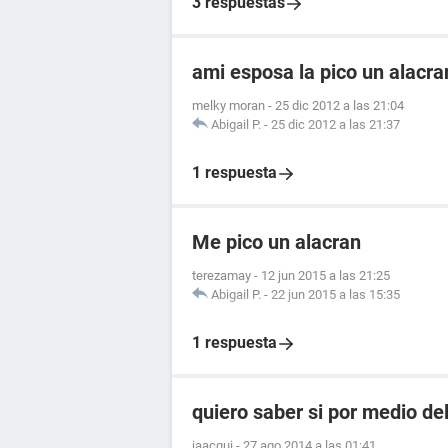
3 respuestas
ami esposa la pico un alacr
melky moran
-
25 dic 2012 a las 21:04
Abigail P.
-
25 dic 2012 a las 21:37
1 respuesta
Me pico un alacran
terezamay
-
12 jun 2015 a las 21:25
Abigail P.
-
22 jun 2015 a las 15:35
1 respuesta
quiero saber si por medio de
jaacqui
-
27 ago 2014 a las 01:41