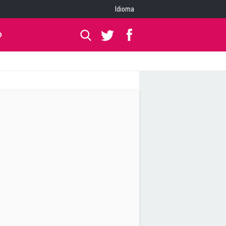
Idioma
O