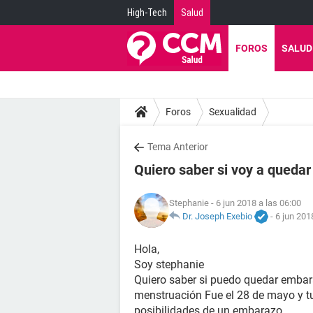
High-Tech
Salud
FOROS
SALUD
Foros
Sexualidad
Tema Anterior
Quiero saber si voy a queda
Stephanie
- 6 jun 2018 a las 06:00
Dr. Joseph Exebio
-
6 jun 201
Hola,
Soy stephanie
Quiero saber si puedo quedar embara
menstruación Fue el 28 de mayo y tuv
posibilidades de un embarazo