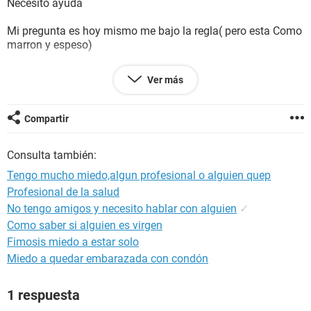
Necesito ayuda
Mi pregunta es hoy mismo me bajo la regla( pero esta Como
marron y espeso)
Y estuve con una persona que no uso condon
Ver más
Pero el cuando se iba a venir lo saco
Mi problema es que no me doy cuenta porque no se si se
vino o no adentro o quedo algo
Compartir
Y tengo miedo de quedar en embarazo
Por favor ayuda
Consulta también:
HOY ES MI PRIMER DIA DE MENSTRUACION
Tengo mucho miedo,algun profesional o alguien quep
Profesional de la salud
No tengo amigos y necesito hablar con alguien
✓
Como saber si alguien es virgen
Fimosis miedo a estar solo
Miedo a quedar embarazada con condón
1 respuesta