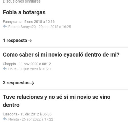
Discusiones similares
Fobia a botargas
Fannyzama
-
5 ene 2018 à 10:16
RebecaSoraya20
-
20 ene 2018 à 16:25
1 respuesta
Como saber si mi novio eyaculó dentro de mi?
Chappis
-
11 nov 2020 à 08:12
Chus
-
30 jun 2023 à 01:20
3 respuestas
Tuve relaciones y no sé si mi novio se vino
dentro
luzecoita
-
15 dic 2012 à 06:36
Nenita
-
26 abr 2022 à 17:22