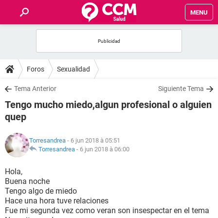
MENU
INICIO
FORUMS
Foros
Sexualidad
SALUD
Tema Anterior
Siguiente Tema
Tengo mucho miedo,algun profesional o alguien
FAMILIA
quep
NUTRICIÓN
Torresandrea
- 6 jun 2018 à 05:51
Torresandrea
-
6 jun 2018 à 06:00
BIENESTAR
Hola,
Buena noche
SEXUALIDAD
Tengo algo de miedo
Hace una hora tuve relaciones
Fue mi segunda vez como veran son insespectar en el tema
GLOSARIO