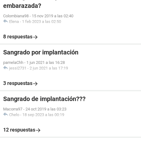
embarazada?
Colombiana98
-
15 nov 2019 a las 02:40
Elena
-
1 feb 2023 a las 02:50
8 respuestas
Sangrado por implantación
pamelaChh
-
1 jun 2021 a las 16:28
jessi2731
-
2 jun 2021 a las 17:19
3 respuestas
Sangrado de implantación???
Macorra97
-
24 oct 2019 a las 03:23
Chelo
-
18 sep 2023 a las 00:19
12 respuestas