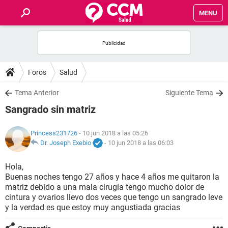
MENU
INICIO
FOROS
Foros
Salud
SALUD
Tema Anterior
Siguiente Tema
Sangrado sin matriz
FAMILIA
Princess231726
- 10 jun 2018 a las 05:26
NUTRICIÓN
Dr. Joseph Exebio
-
10 jun 2018 a las 06:03
Hola,
BIENESTAR
Buenas noches tengo 27 años y hace 4 años me quitaron la
matriz debido a una mala cirugía tengo mucho dolor de
SEXUALIDAD
cintura y ovarios llevo dos veces que tengo un sangrado leve
y la verdad es que estoy muy angustiada gracias
GLOSARIO