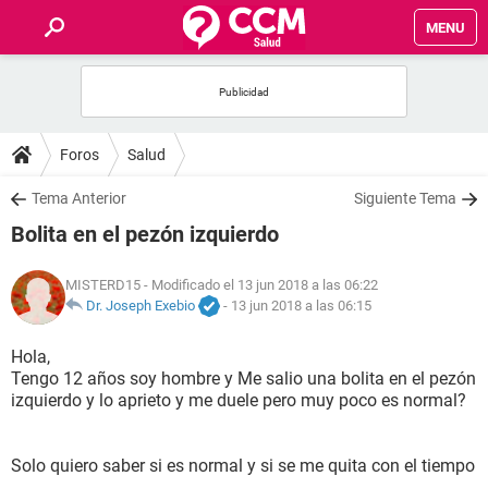
MENU
INICIO
FOROS
Foros
Salud
SALUD
Tema Anterior
Siguiente Tema
Bolita en el pezón izquierdo
FAMILIA
MISTERD15
- Modificado el 13 jun 2018 a las 06:22
NUTRICIÓN
Dr. Joseph Exebio
-
13 jun 2018 a las 06:15
Hola,
BIENESTAR
Tengo 12 años soy hombre y Me salio una bolita en el pezón
izquierdo y lo aprieto y me duele pero muy poco es normal?
SEXUALIDAD
Solo quiero saber si es normal y si se me quita con el tiempo
GLOSARIO