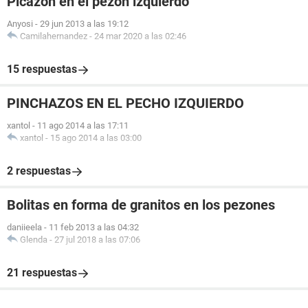
Picazón en el pezón izquierdo
Anyosi
-
29 jun 2013 a las 19:12
Camilahernandez
-
24 mar 2020 a las 02:46
15 respuestas
PINCHAZOS EN EL PECHO IZQUIERDO
xantol
-
11 ago 2014 a las 17:11
xantol
-
15 ago 2014 a las 03:00
2 respuestas
Bolitas en forma de granitos en los pezones
daniieela
-
11 feb 2013 a las 04:32
Glenda
-
27 jul 2018 a las 07:06
21 respuestas