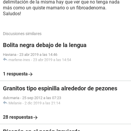
delimitación de la misma hay que ver que no tenga nada
más como un quiste mamario o un fibroadenoma.
Saludos!
Discusiones similares
Bolita negra debajo de la lengua
Haviana
-
23 abr 2019 a las 14:46
marlene-ines
-
23 abr 2019 a las 14:54
1 respuesta
Granitos tipo espinilla alrededor de pezones
dulcmaria
-
25 sep 2012 a las 07:23
Melanie
-
2 dic 2019 a las 21:14
28 respuestas