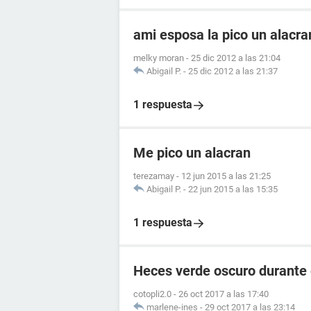
ami esposa la pico un alacr
melky moran
-
25 dic 2012 a las 21:04
Abigail P.
-
25 dic 2012 a las 21:37
1 respuesta
Me pico un alacran
terezamay
-
12 jun 2015 a las 21:25
Abigail P.
-
22 jun 2015 a las 15:35
1 respuesta
Heces verde oscuro durante
cotopli2.0
-
26 oct 2017 a las 17:40
marlene-ines
-
29 oct 2017 a las 23:14