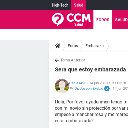
High-Tech
Salud
FOROS
SALUD
Foros
Embarazo
Tema Anterior
Sera que estoy embarazada
Paola1428
- 14 jun 2018 a las 03:18
Dr. Joseph Exebio
-
14 jun 20
Hola, Por favor ayudenmen tengo mied
con mi novio sin protección por varia
empecé a manchar rosa y me mareo 
estar embarazada?