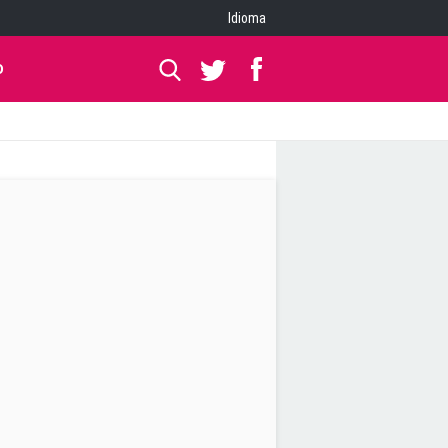
Idioma
O