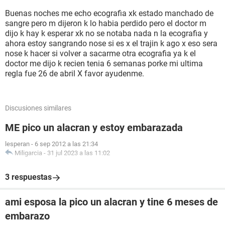
Buenas noches me echo ecografia xk estado manchado de
sangre pero m dijeron k lo habia perdido pero el doctor m
dijo k hay k esperar xk no se notaba nada n la ecografia y
ahora estoy sangrando nose si es x el trajin k ago x eso sera
nose k hacer si volver a sacarme otra ecografia ya k el
doctor me dijo k recien tenia 6 semanas porke mi ultima
regla fue 26 de abril X favor ayudenme.
Discusiones similares
ME pico un alacran y estoy embarazada
lesperan
-
6 sep 2012 a las 21:34
Miligarcia
-
31 jul 2023 a las 11:02
3 respuestas
ami esposa la pico un alacran y tine 6 meses de
embarazo