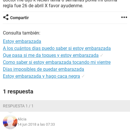
regla fue 26 de abril X favor ayudenme.
Compartir
Consulta también:
Estoy embarazada
A los cuántos dias puedo saber si estoy embarazada
Que pasa si me da toques y estoy embarazada
✓
Como saber si estoy embarazada tocando mi vientre
Días imposibles de quedar embarazada
Estoy embarazada y hago caca negra
✓
1 respuesta
RESPUESTA 1 / 1
Alicia
14 jun 2018 a las 07:33