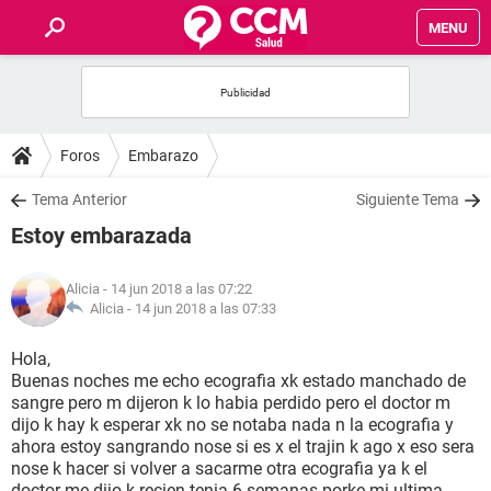
MENU
INICIO
FOROS
Foros
Embarazo
SALUD
Tema Anterior
Siguiente Tema
Estoy embarazada
FAMILIA
Alicia
- 14 jun 2018 a las 07:22
NUTRICIÓN
Alicia -
14 jun 2018 a las 07:33
Hola,
BIENESTAR
Buenas noches me echo ecografia xk estado manchado de
sangre pero m dijeron k lo habia perdido pero el doctor m
SEXUALIDAD
dijo k hay k esperar xk no se notaba nada n la ecografia y
ahora estoy sangrando nose si es x el trajin k ago x eso sera
nose k hacer si volver a sacarme otra ecografia ya k el
GLOSARIO
doctor me dijo k recien tenia 6 semanas porke mi ultima