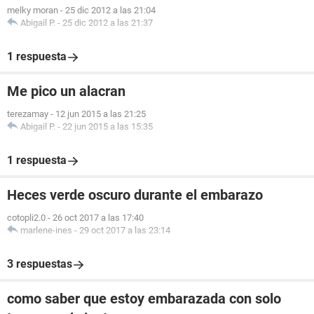
melky moran
-
25 dic 2012 a las 21:04
Abigail P.
-
25 dic 2012 a las 21:37
1 respuesta
Me pico un alacran
terezamay
-
12 jun 2015 a las 21:25
Abigail P.
-
22 jun 2015 a las 15:35
1 respuesta
Heces verde oscuro durante el embarazo
cotopli2.0
-
26 oct 2017 a las 17:40
marlene-ines
-
29 oct 2017 a las 23:14
3 respuestas
como saber que estoy embarazada con solo