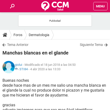
MENU
INICIO
FOROS
Foros
Dermatologia
SALUD
Tema Anterior
Siguiente Tema
Manchas blancas en el glande
FAMILIA
giolui
- Modificado el 18 jun 2018 a las 04:50
NUTRICIÓN
STI84
-
4 abr 2020 a las 13:33
Buenas noches
BIENESTAR
desde hace mas de un mes me salio una mancha blanca en
el glande la cual no produce dolor ni picazon y me gustaría
SEXUALIDAD
que me hicieran el favor de ayudarme.
gracias
GLOSARIO
adjunto imágenes para que sea mas fácil identificar.