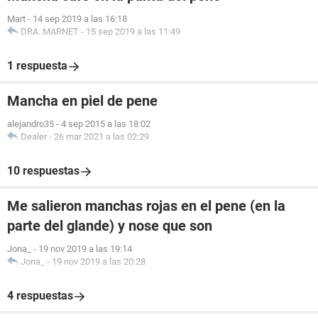
Mart
-
14 sep 2019 a las 16:18
DRA. MARNET
-
15 sep 2019 a las 11:49
1 respuesta
Mancha en piel de pene
alejandro35
-
4 sep 2015 a las 18:02
Dealer
-
26 mar 2021 a las 02:29
10 respuestas
Me salieron manchas rojas en el pene (en la
parte del glande) y nose que son
Jona_
-
19 nov 2019 a las 19:14
Jona_
-
19 nov 2019 a las 20:28
4 respuestas