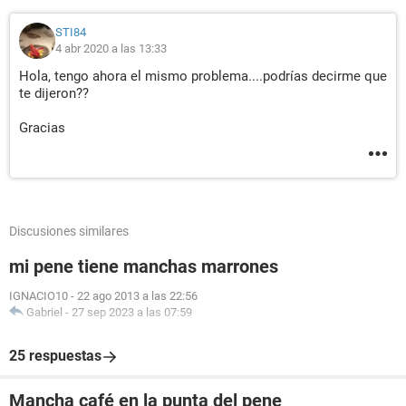
STI84
4 abr 2020 a las 13:33
Hola, tengo ahora el mismo problema....podrías decirme que
te dijeron??
Gracias
Discusiones similares
mi pene tiene manchas marrones
IGNACIO10
-
22 ago 2013 a las 22:56
Gabriel
-
27 sep 2023 a las 07:59
25 respuestas
Mancha café en la punta del pene