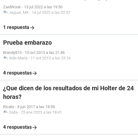
ZaidWook
-
13 jul 2022 a las 19:50
Jaguar_MX
-
14 jul 2022 a las 02:32
1 respuesta
Prueba embarazo
Brandy813
-
10 oct 2013 a las 21:46
Aída María
-
11 oct 2013 a las 23:16
4 respuestas
¿Que dicen de los resultados de mi Holter de 24
horas?
Ricabr
-
8 jun 2017 a las 18:58
Gaby
-
25 ene 2023 a las 18:41
4 respuestas