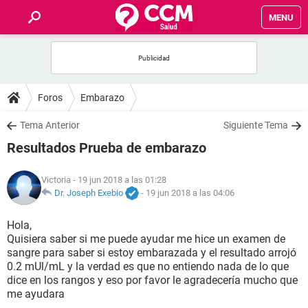
MENU
INICIO
FOROS
Foros
Embarazo
SALUD
Tema Anterior
Siguiente Tema
Resultados Prueba de embarazo
FAMILIA
Victoria
- 19 jun 2018 a las 01:28
NUTRICIÓN
Dr. Joseph Exebio
-
19 jun 2018 a las 04:06
Hola,
BIENESTAR
Quisiera saber si me puede ayudar me hice un examen de
sangre para saber si estoy embarazada y el resultado arrojó
SEXUALIDAD
0.2 mUl/mL y la verdad es que no entiendo nada de lo que
dice en los rangos y eso por favor le agradecería mucho que
me ayudara
GLOSARIO