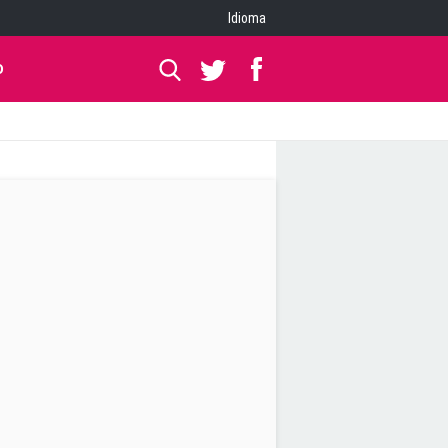
Idioma
O