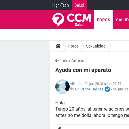
High-Tech
Salud
FOROS
SALUD
Foros
Sexualidad
Tema Anterior
Ayuda con mi aparato
Alfredo
- 24 jun 2018 a las 01:51
Dr. Carlos Salinas
-
28 jun 20
Hola,
Tengo 20 años, al tener relaciones 
antes no me dolía, ahora lo tengo r