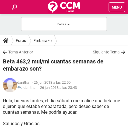
MENU
INICIO
FOROS
Foros
Embarazo
SALUD
Tema Anterior
Siguiente Tema
Beta 463,2 mui/ml cuantas semanas de
FAMILIA
embarazo son?
NUTRICIÓN
danitha_
- 26 jun 2018 a las 22:50
danitha_ -
26 jun 2018 a las 23:43
BIENESTAR
Hola, buenas tardes, el día sábado me realice una beta me
dijeron que estaba embarazada, pero deseo saber de
SEXUALIDAD
cuantas semanas. Me podría ayudar.
Saludos y Gracias
GLOSARIO