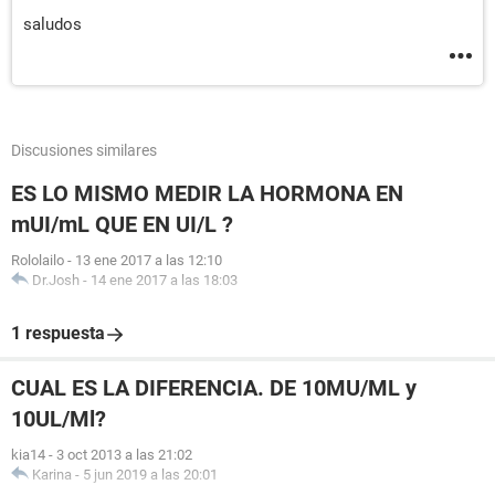
saludos
Discusiones similares
ES LO MISMO MEDIR LA HORMONA EN
mUI/mL QUE EN UI/L ?
Rololailo
-
13 ene 2017 a las 12:10
Dr.Josh
-
14 ene 2017 a las 18:03
1 respuesta
CUAL ES LA DIFERENCIA. DE 10MU/ML y
10UL/Ml?
kia14
-
3 oct 2013 a las 21:02
Karina
-
5 jun 2019 a las 20:01