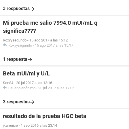
3 respuestas
Mi prueba me salio 7994.0 mUI/mL q
significa????
Roxyysegundo
-
15 ago 2017 a las 15:12
Roxyysegundo
-
15 ago 2017 a las 15:17
1 respuesta
Beta mUI/ml y U/L
Son84
-
20 jul 2017 a las 13:16
usuario anónimo
-
20 jul 2017 a las 17:05
3 respuestas
resultado de la prueba HGC beta
jkarenice
-
1 sep 2016 a las 23:14