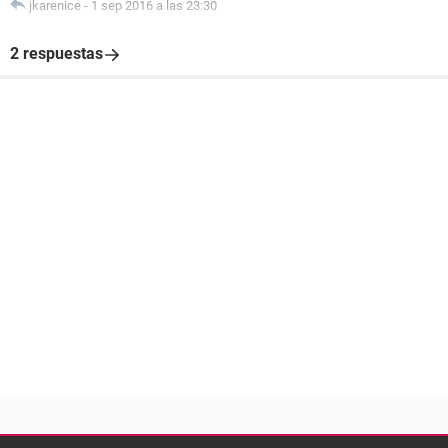
jkarenice
-
1 sep 2016 a las 23:30
2 respuestas