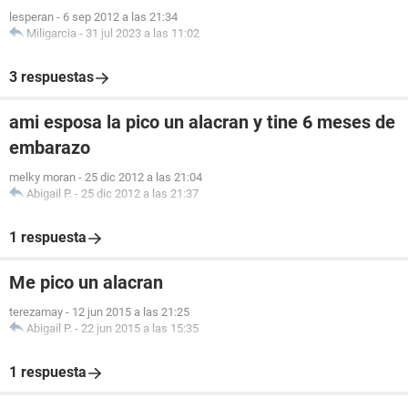
lesperan
-
6 sep 2012 a las 21:34
Miligarcia
-
31 jul 2023 a las 11:02
3 respuestas
ami esposa la pico un alacran y tine 6 meses de
embarazo
melky moran
-
25 dic 2012 a las 21:04
Abigail P.
-
25 dic 2012 a las 21:37
1 respuesta
Me pico un alacran
terezamay
-
12 jun 2015 a las 21:25
Abigail P.
-
22 jun 2015 a las 15:35
1 respuesta