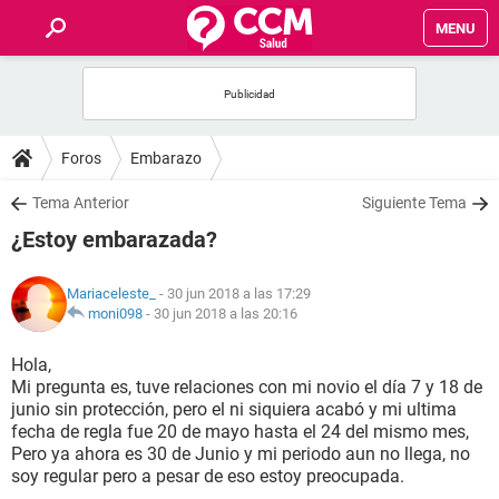
MENU
INICIO
FOROS
Foros
Embarazo
SALUD
Tema Anterior
Siguiente Tema
¿Estoy embarazada?
FAMILIA
Mariaceleste_
- 30 jun 2018 a las 17:29
NUTRICIÓN
moni098
-
30 jun 2018 a las 20:16
Hola,
BIENESTAR
Mi pregunta es, tuve relaciones con mi novio el día 7 y 18 de
junio sin protección, pero el ni siquiera acabó y mi ultima
SEXUALIDAD
fecha de regla fue 20 de mayo hasta el 24 del mismo mes,
Pero ya ahora es 30 de Junio y mi periodo aun no llega, no
soy regular pero a pesar de eso estoy preocupada.
GLOSARIO