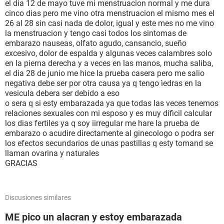
el dia 12 de mayo tuve mi menstruacion normal y me dura
cinco dias pero me vino otra menstruacion el mismo mes el
26 al 28 sin casi nada de dolor, igual y este mes no me vino
la menstruacion y tengo casi todos los sintomas de
embarazo nauseas, olfato agudo, cansancio, sueño
excesivo, dolor de espalda y algunas veces calambres solo
en la pierna derecha y a veces en las manos, mucha saliba,
el dia 28 de junio me hice la prueba casera pero me salio
negativa debe ser por otra causa ya q tengo ìedras en la
vesicula debera ser debido a eso
o sera q si esty embarazada ya que todas las veces tenemos
relaciones sexuales con mi esposo y es muy dificil calcular
los dias fertiles ya q soy iirregular me hare la prueba de
embarazo o acudire directamente al ginecologo o podra ser
los efectos secundarios de unas pastillas q esty tomand se
llaman ovarina y naturales
GRACIAS
Discusiones similares
ME pico un alacran y estoy embarazada