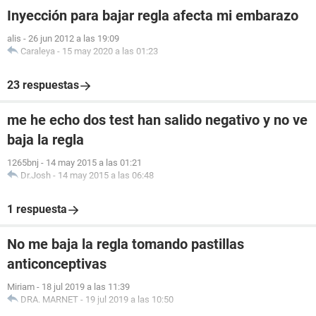
Inyección para bajar regla afecta mi embarazo
alis
-
26 jun 2012 a las 19:09
Caraleya
-
15 may 2020 a las 01:23
23 respuestas
me he echo dos test han salido negativo y no ve
baja la regla
1265bnj
-
14 may 2015 a las 01:21
Dr.Josh
-
14 may 2015 a las 06:48
1 respuesta
No me baja la regla tomando pastillas
anticonceptivas
Miriam
-
18 jul 2019 a las 11:39
DRA. MARNET
-
19 jul 2019 a las 10:50