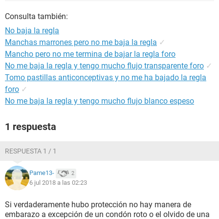
Consulta también:
No baja la regla
Manchas marrones pero no me baja la regla
✓
Mancho pero no me termina de bajar la regla foro
No me baja la regla y tengo mucho flujo transparente foro
✓
Tomo pastillas anticonceptivas y no me ha bajado la regla
foro
✓
No me baja la regla y tengo mucho flujo blanco espeso
1 respuesta
RESPUESTA 1 / 1
Pame13-
2
6 jul 2018 a las 02:23
Si verdaderamente hubo protección no hay manera de
embarazo a excepción de un condón roto o el olvido de una