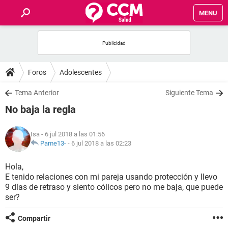
MENU
INICIO
FOROS
Foros
Adolescentes
SALUD
Tema Anterior
Siguiente Tema
No baja la regla
FAMILIA
Isa
- 6 jul 2018 a las 01:56
NUTRICIÓN
Pame13-
-
6 jul 2018 a las 02:23
Hola,
BIENESTAR
E tenido relaciones con mi pareja usando protección y llevo
9 días de retraso y siento cólicos pero no me baja, que puede
SEXUALIDAD
ser?
Compartir
GLOSARIO