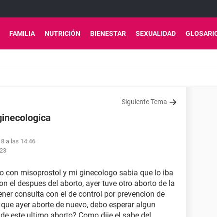
FAMILIA
NUTRICIÓN
BIENESTAR
SEXUALIDAD
GLOSARI
Siguiente Tema
ginecologica
18 a las 14:46
:23
o con misoprostol y mi ginecologo sabia que lo iba
on el despues del aborto, ayer tuve otro aborto de la
ner consulta con el de control por prevencion de
a que ayer aborte de nuevo, debo esperar algun
 de este ultimo aborto? Como dije el sabe del