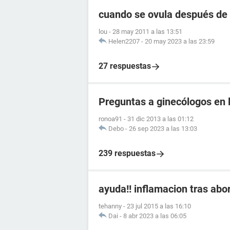
cuando se ovula después de 
lou
-
28 may 2011 a las 13:51
Helen2207
-
20 may 2023 a las 23:59
27 respuestas
Preguntas a ginecólogos en l
ronoa91
-
31 dic 2013 a las 01:12
Debo
-
26 sep 2023 a las 13:03
239 respuestas
ayuda!! inflamacion tras abo
tehanny
-
23 jul 2015 a las 16:10
Dai
-
8 abr 2023 a las 06:05