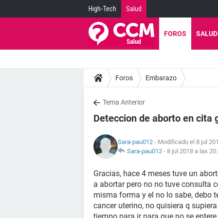
High-Tech
Salud
FOROS
SALUD
Foros
Embarazo
Tema Anterior
Deteccion de aborto en cita 
Sara-pau012
- Modificado el 8 jul 20
Sara-pau012
-
8 jul 2018 a las 20
Gracias, hace 4 meses tuve un abort
a abortar pero no no tuve consulta c
misma forma y el no lo sabe, debo te
cancer uterino, no quisiera q supier
tiempo para ir para que no se entere