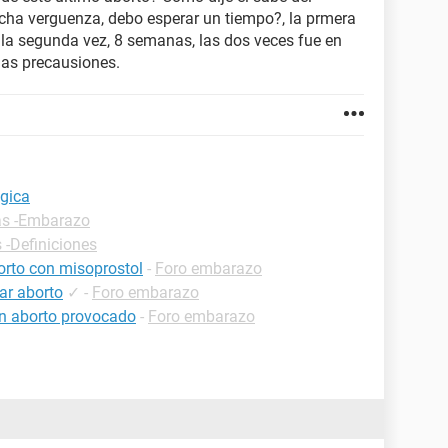
ucha verguenza, debo esperar un tiempo?, la prmera
la segunda vez, 8 semanas, las dos veces fue en
las precausiones.
ogica
as -Embarazo
 -Definiciones
orto con misoprostol
-
Foro embarazo
ar aborto
✓
-
Foro embarazo
un aborto provocado
-
Foro embarazo