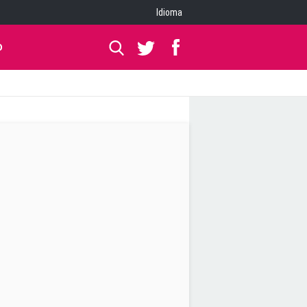
Idioma
O