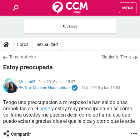
MENU
INICIO
FOROS
Foros
Sexualidad
SALUD
Tema Anterior
Siguiente Tema
Estoy preocupada
FAMILIA
Mulata05
- 9 jul 2018 a las 15:37
NUTRICIÓN
Dra. Marlene Huancahuari
-
14 jul 2018 a las 16:54
Tengo una preocupación a mi esposo le han salido unas
BIENESTAR
ampollitas en el
pene
y estoy muy preocupada no sé cómo
se llama ustedes me pueden decir cómo se llama eso que
SEXUALIDAD
puedo echarle gracias dice el que le pica y como que le arde
Compartir
GLOSARIO