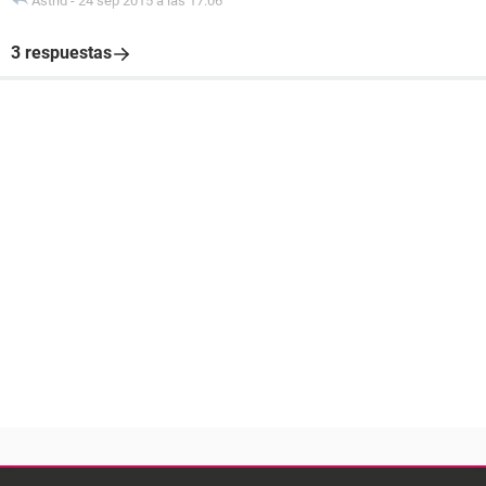
Astrid
-
24 sep 2015 a las 17:06
3 respuestas