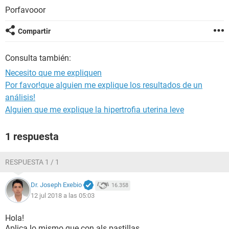
Porfavooor
Compartir
Consulta también:
Necesito que me expliquen
Por favor!que alguien me explique los resultados de un
análisis!
Alguien que me explique la hipertrofia uterina leve
1 respuesta
RESPUESTA 1 / 1
Dr. Joseph Exebio
16.358
12 jul 2018 a las 05:03
Hola!
Aplica lo mismo que con als pastillas