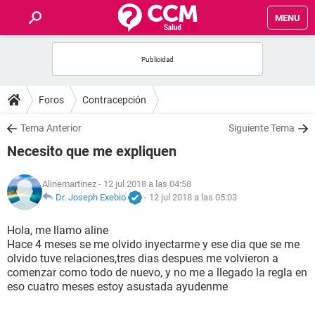
MENU
INICIO
FOROS
Foros
Contracepción
SALUD
Tema Anterior
Siguiente Tema
Necesito que me expliquen
FAMILIA
Alinemartinez
- 12 jul 2018 a las 04:58
NUTRICIÓN
Dr. Joseph Exebio
-
12 jul 2018 a las 05:03
Hola, me llamo aline
BIENESTAR
Hace 4 meses se me olvido inyectarme y ese dia que se me
olvido tuve relaciones,tres dias despues me volvieron a
SEXUALIDAD
comenzar como todo de nuevo, y no me a llegado la regla en
eso cuatro meses estoy asustada ayudenme
GLOSARIO