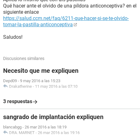
Qué hacer ante el olvido de una píldora anticonceptiva? en el
siguiente enlace
https://salud.ccm.net/faq/6211-que-hacer-si-se-te-olvido-
tomar-la-pastilla-anticonceptiva
Saludos!
Discusiones similares
Necesito que me expliquen
Depd09
-
9 may 2016 a las 15:23
Drakatherine
-
11 may 2016 a las 07:10
3 respuestas
sangrado de implantación expliquen
blancabgg
-
26 mar 2016 a las 18:19
DRA. MARNET
-
26 mar 2016 a las 19:16