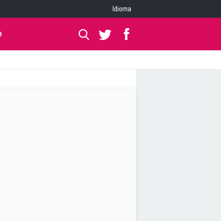
Idioma
O