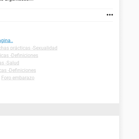
agina..
chas prácticas -Sexualidad
icas -Definiciones
as -Salud
cas -Definiciones
-
Foro embarazo