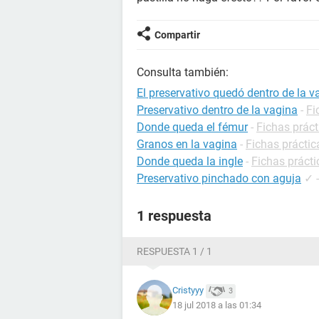
Compartir
Consulta también:
El preservativo quedó dentro de la v
Preservativo dentro de la vagina
-
Fi
Donde queda el fémur
-
Fichas práct
Granos en la vagina
-
Fichas práctic
Donde queda la ingle
-
Fichas prácti
Preservativo pinchado con aguja
✓
1 respuesta
RESPUESTA 1 / 1
Cristyyy
3
18 jul 2018 a las 01:34