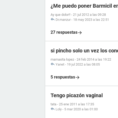
¿Me puedo poner Barmicil en
Ay que dolor!!
-
21 jul 2012 a las 09:28
Dr.manzur
-
18 may 2023 a las 22:51
27 respuestas
si pincho solo un vez los c
mamaxita lopez
-
24 feb 2014 a las 19:22
Yanet
-
19 jul 2022 a las 08:05
5 respuestas
Tengo picazón vaginal
tata
-
25 ene 2011 a las 17:35
Loly
-
5 mar 2020 a las 01:00