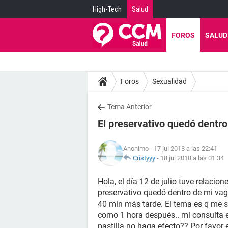
High-Tech
Salud
FOROS
SALUD
Foros
Sexualidad
Tema Anterior
El preservativo quedó dentro 
Anonimo
- 17 jul 2018 a las 22:41
Cristyyy
-
18 jul 2018 a las 01:34
Hola, el día 12 de julio tuve relacio
preservativo quedó dentro de mi vagi
40 min más tarde. El tema es q me sa
como 1 hora después.. mi consulta e
pastilla no haga efecto?? Por favor e