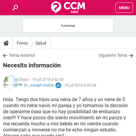
MENU
INICIO
FORUMS
Foros
Salud
SALUD
Tema Anterior
Siguiente Tema
Necesito información
FAMILIA
Chayo
- 18 jul 2018 à 02:45
NUTRICIÓN
Dr. Joseph Exebio
-
18 jul 2018 à 03:54
Hola. Tengo dos hijos una nena de 7 años y un nene de 5
BIENESTAR
cuando mi nene nació mi pareja y yo tomamos la decisión
de operarme ósea que no hay posibilidad de embarazo
SEXUALIDAD
creo!!! Y hace pocos día siento movimiento en mi panza y
me recuerda mucho a mis bebés en mi vientre cuando
comienzan a moverse no me he echo ningún estudio.
GLOSARIO
Alguien sabe que puede ser?