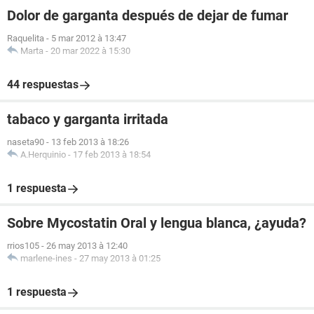
Dolor de garganta después de dejar de fumar
Raquelita
-
5 mar 2012 à 13:47
Marta
-
20 mar 2022 à 15:30
44 respuestas
tabaco y garganta irritada
naseta90
-
13 feb 2013 à 18:26
A.Herquinio
-
17 feb 2013 à 18:54
1 respuesta
Sobre Mycostatin Oral y lengua blanca, ¿ayuda?
rrios105
-
26 may 2013 à 12:40
marlene-ines
-
27 may 2013 à 01:25
1 respuesta