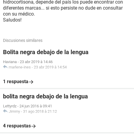
hidrocortisona, depende del país los puede encontrar con
diferentes marcas... si esto persiste no dude en consultar
con su médico.
Saludos!
Discusiones similares
Bolita negra debajo de la lengua
Haviana
-
23 abr 2019 à 14:46
marlene-ines
-
23 abr 2019 à 14:54
1 respuesta
bolita negra debajo de la lengua
Lettyrdz
-
24 jun 2016 à 09:41
Jimmy
-
31 ago 2018 à 21:12
4 respuestas