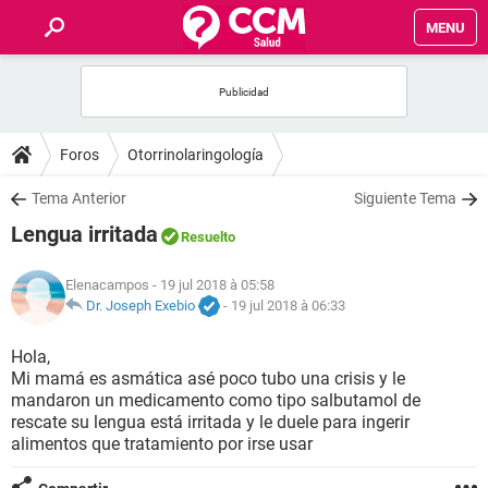
MENU
INICIO
FORUMS
Foros
Otorrinolaringología
SALUD
Tema Anterior
Siguiente Tema
Lengua irritada
Resuelto
FAMILIA
Elenacampos
- 19 jul 2018 à 05:58
NUTRICIÓN
Dr. Joseph Exebio
-
19 jul 2018 à 06:33
Hola,
BIENESTAR
Mi mamá es asmática asé poco tubo una crisis y le
mandaron un medicamento como tipo salbutamol de
SEXUALIDAD
rescate su lengua está irritada y le duele para ingerir
alimentos que tratamiento por irse usar
GLOSARIO