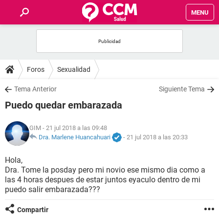
MENU
INICIO
FOROS
Foros
Sexualidad
SALUD
Tema Anterior
Siguiente Tema
Puedo quedar embarazada
FAMILIA
GIM
- 21 jul 2018 a las 09:48
NUTRICIÓN
Dra. Marlene Huancahuari
-
21 jul 2018 a las 20:33
Hola,
BIENESTAR
Dra. Tome la posday pero mi novio ese mismo dia como a
las 4 horas despues de estar juntos eyaculo dentro de mi
SEXUALIDAD
puedo salir embarazada???
Compartir
GLOSARIO