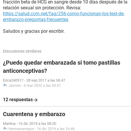
fracción beta de HCG en sangre desde 10 días después de la
relación sexual sin protección. Revisa:
https://salud.ccm.net/faq/256-como-funcionan-los-test-de-
embarazo-preguntas-frecuentes
Saludos y gracias por escribir.
Discusiones similares
¿Puedo quedar embarazada si tomo pastillas
anticonceptivas?
Erica240517
-
28 sep 2017 a las 06:47
Jasmin
-
6 mar 2022 a las 03:31
12 respuestas
Cuarentena y embarazo
Martina
-
16 dic 2019 a las 08:20
Hermanamayor
-
16 dic 2019 a las 16:46