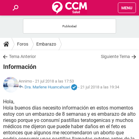
MENU
INICIO
FOROS
Foros
Embarazo
SALUD
Tema Anterior
Siguiente Tema
Información
FAMILIA
Annimo
- 21 jul 2018 a las 17:53
NUTRICIÓN
Dra. Marlene Huancahuari
-
21 jul 2018 a las 19:34
Hola,
BIENESTAR
Hola buenos días necesito información en estos momentos
estoy con un embarazo de 8 semanas y es embarazo de alto
SEXUALIDAD
riesgo porque yo consumí pastillas teratogenicas y muchos
médicos me dijeron que puede haber daños en el feto es
entonces que algunos me recomendaron un aborto que
GLOSARIO
podría consumir unas pastillas llamadas cytotec antes de la