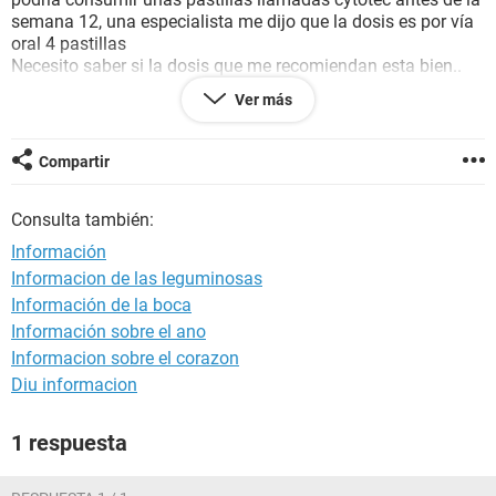
semana 12, una especialista me dijo que la dosis es por vía
oral 4 pastillas
Necesito saber si la dosis que me recomiendan esta bien..
Ella me dice son 4 cada 3 horas es decir 3 veces al día, en
Ver más
total 12 pastillas... Quisiera saber si esta bien esa dosis? O
que me recomendaría? Por favor
Compartir
Consulta también:
Información
Informacion de las leguminosas
Información de la boca
Información sobre el ano
Informacion sobre el corazon
Diu informacion
1 respuesta