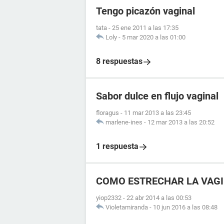
Tengo picazón vaginal
tata
-
25 ene 2011 a las 17:35
Loly
-
5 mar 2020 a las 01:00
8 respuestas
Sabor dulce en flujo vaginal
floragus
-
11 mar 2013 a las 23:45
marlene-ines
-
12 mar 2013 a las 20:52
1 respuesta
COMO ESTRECHAR LA VAGI
yiop2332
-
22 abr 2014 a las 00:53
Violetamiranda
-
10 jun 2016 a las 08:48