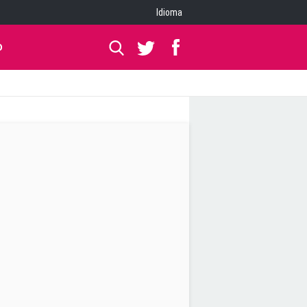
Idioma
O