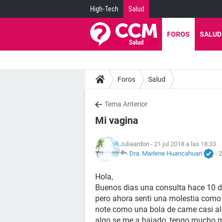
High-Tech
Salud
FOROS
SALUD
Foros
Salud
Tema Anterior
Mi vagina
Juliaardon
- 21 jul 2018 a las 18:33
Dra. Marlene Huancahuari
-
2
Hola,
Buenos dias una consulta hace 10 di
pero ahora senti una molestia como 
note como una bola de carne casi ala
algo se me a bajado, tengo mucho m