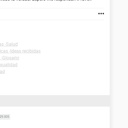
as -Salud
icas -Ideas recibidas
 -Glosario
exualidad
dad
29.005