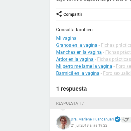
Compartir
Consulta también:
Mi vagina
Granos en la vagina
-
Fichas práctic
Manchas en la vagina
-
Fichas práct
Ardor en la vagina
-
Fichas prácticas
Mi perro me lame la vagina
-
Foro s
Barmicil en la vagina
-
Foro sexuali
1 respuesta
RESPUESTA 1 / 1
Dra. Marlene Huancahuari
21 jul 2018 a las 19:22