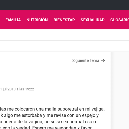
FAMILIA
NUTRICIÓN
BIENESTAR
SEXUALIDAD
GLOSARI
Siguiente Tema
1 jul 2018 a las 19:22
as me colocaron una malla suboretral en mi vejiga,
k algo me estorbaba y me revise con un espejo y
 puerta de la vagina, no se si sea normal eso o
iedo la verdad. Espero me respondan x favor.