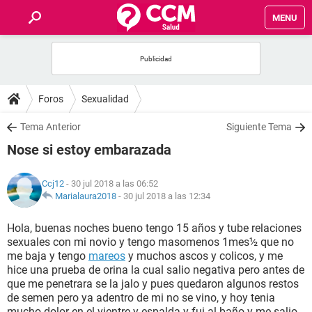
MENU
INICIO
FOROS
Foros
Sexualidad
SALUD
Tema Anterior
Siguiente Tema
Nose si estoy embarazada
FAMILIA
Ccj12
- 30 jul 2018 a las 06:52
NUTRICIÓN
Marialaura2018
-
30 jul 2018 a las 12:34
Hola, buenas noches bueno tengo 15 años y tube relaciones
BIENESTAR
sexuales con mi novio y tengo masomenos 1mes½ que no
me baja y tengo
mareos
y muchos ascos y colicos, y me
SEXUALIDAD
hice una prueba de orina la cual salio negativa pero antes de
que me penetrara se la jalo y pues quedaron algunos restos
de semen pero ya adentro de mi no se vino, y hoy tenia
GLOSARIO
mucho dolor en el vientre y espalda y fui al baño y me salio