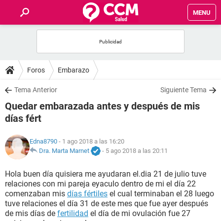
MENU
INICIO
FOROS
Foros
Embarazo
SALUD
Tema Anterior
Siguiente Tema
Quedar embarazada antes y después de mis
FAMILIA
días fért
NUTRICIÓN
Edna8790
- 1 ago 2018 a las 16:20
Dra. Marta Marnet
-
5 ago 2018 a las 20:11
BIENESTAR
Hola buen día quisiera me ayudaran el.dia 21 de julio tuve
relaciones con mi pareja eyaculo dentro de mi el día 22
SEXUALIDAD
comenzaban mis
días fértiles
el cual terminaban el 28 luego
tuve relaciones el día 31 de este mes que fue ayer después
de mis días de
fertilidad
el día de mi ovulación fue 27
GLOSARIO