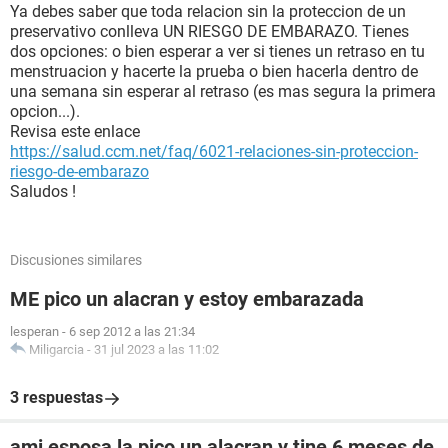
Ya debes saber que toda relacion sin la proteccion de un
preservativo conlleva UN RIESGO DE EMBARAZO. Tienes
dos opciones: o bien esperar a ver si tienes un retraso en tu
menstruacion y hacerte la prueba o bien hacerla dentro de
una semana sin esperar al retraso (es mas segura la primera
opcion...).
Revisa este enlace
https://salud.ccm.net/faq/6021-relaciones-sin-proteccion-
riesgo-de-embarazo
Saludos !
Discusiones similares
ME pico un alacran y estoy embarazada
lesperan
-
6 sep 2012 a las 21:34
Miligarcia
-
31 jul 2023 a las 11:02
3 respuestas
ami esposa la pico un alacran y tine 6 meses de