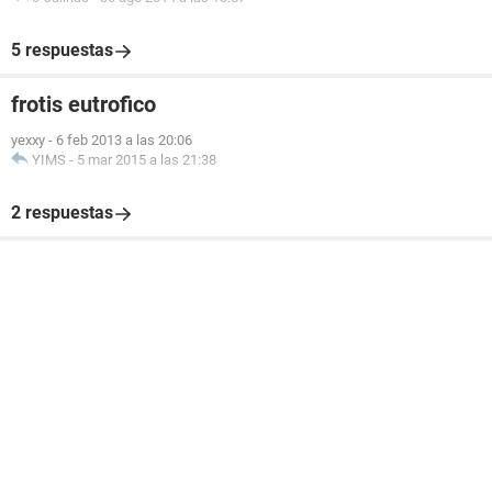
5 respuestas
frotis eutrofico
yexxy
-
6 feb 2013 a las 20:06
YIMS
-
5 mar 2015 a las 21:38
2 respuestas