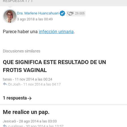
RESPUESTA 1 / 1
Dra. Marlene Huancahuari
29.005
3 ago 2018 a las 00:49
Parece haber una
infección urinaria
.
Discusiones similares
QUE SIGNIFICA ESTE RESULTADO DE UN
FROTIS VAGINAL
tanas
-
11 nov 2014 a las 00:24
Dr.Josh
-
11 nov 2014 a las 04:17
1 respuesta
Me realice un pap.
JesicaG
-
28 ago 2014 a las 03:03
c-salinas
-
30 ago 2014 a las 13:57