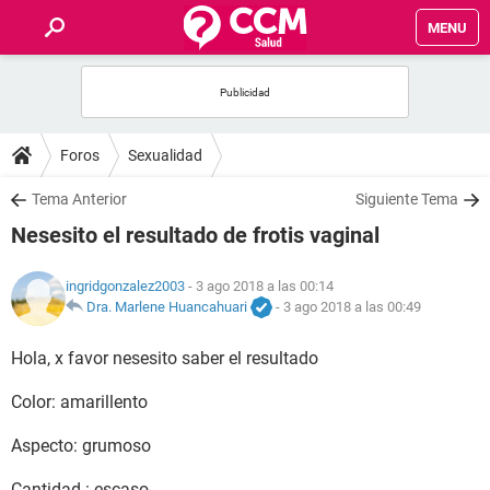
MENU
INICIO
FOROS
Foros
Sexualidad
SALUD
Tema Anterior
Siguiente Tema
Nesesito el resultado de frotis vaginal
FAMILIA
ingridgonzalez2003
- 3 ago 2018 a las 00:14
NUTRICIÓN
Dra. Marlene Huancahuari
-
3 ago 2018 a las 00:49
Hola, x favor nesesito saber el resultado
BIENESTAR
Color: amarillento
SEXUALIDAD
Aspecto: grumoso
GLOSARIO
Cantidad : escaso