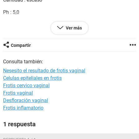
Ph : 5,0
Test de animas: positivo
Ver más
Celulas guia: presentes
Compartir
Celulas epiteliales: 5-7xc
Consulta también:
Leucocitos: 3-4xc
Nesesito el resultado de frotis vaginal
Celulas epiteliales en frotis
Hematies: 0-2xc
Frotis cervico vaginal
Bacterias: ++++
Frotis vaginal
Desfloración vaginal
Coloracion de gram: ,
Frotis inflamatorio
Cocobacilos gram variables: +++
1 respuesta
Diplococos gram negativos extracelulares: +