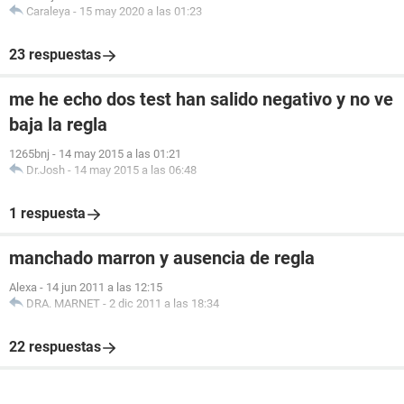
Caraleya
-
15 may 2020 a las 01:23
23 respuestas
me he echo dos test han salido negativo y no ve
baja la regla
1265bnj
-
14 may 2015 a las 01:21
Dr.Josh
-
14 may 2015 a las 06:48
1 respuesta
manchado marron y ausencia de regla
Alexa
-
14 jun 2011 a las 12:15
DRA. MARNET
-
2 dic 2011 a las 18:34
22 respuestas