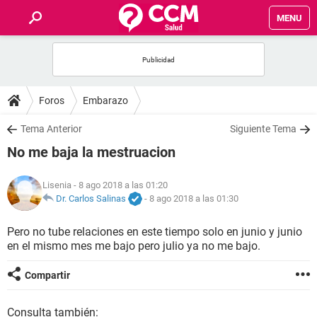
MENU
INICIO
FOROS
Foros
Embarazo
SALUD
Tema Anterior
Siguiente Tema
No me baja la mestruacion
FAMILIA
Lisenia
- 8 ago 2018 a las 01:20
NUTRICIÓN
Dr. Carlos Salinas
-
8 ago 2018 a las 01:30
Pero no tube relaciones en este tiempo solo en junio y junio
BIENESTAR
en el mismo mes me bajo pero julio ya no me bajo.
SEXUALIDAD
Compartir
GLOSARIO
Consulta también: