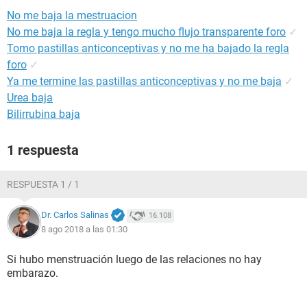
No me baja la mestruacion
No me baja la regla y tengo mucho flujo transparente foro
✓
Tomo pastillas anticonceptivas y no me ha bajado la regla
foro
✓
Ya me termine las pastillas anticonceptivas y no me baja
✓
Urea baja
Bilirrubina baja
1 respuesta
RESPUESTA 1 / 1
Dr. Carlos Salinas
16.108
8 ago 2018 a las 01:30
Si hubo menstruación luego de las relaciones no hay
embarazo.