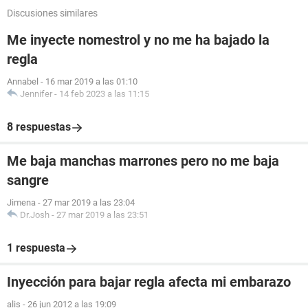
Discusiones similares
Me inyecte nomestrol y no me ha bajado la
regla
Annabel
-
16 mar 2019 a las 01:10
Jennifer
-
14 feb 2023 a las 11:15
8 respuestas
Me baja manchas marrones pero no me baja
sangre
Jimena
-
27 mar 2019 a las 23:04
Dr.Josh
-
27 mar 2019 a las 23:51
1 respuesta
Inyección para bajar regla afecta mi embarazo
alis
-
26 jun 2012 a las 19:09