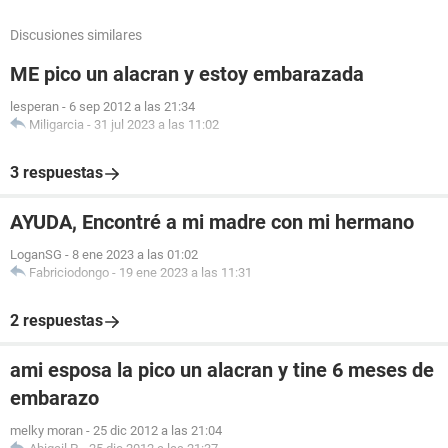
Discusiones similares
ME pico un alacran y estoy embarazada
lesperan
-
6 sep 2012 a las 21:34
Miligarcia
-
31 jul 2023 a las 11:02
3 respuestas
AYUDA, Encontré a mi madre con mi hermano
LoganSG
-
8 ene 2023 a las 01:02
Fabriciodongo
-
19 ene 2023 a las 11:31
2 respuestas
ami esposa la pico un alacran y tine 6 meses de
embarazo
melky moran
-
25 dic 2012 a las 21:04