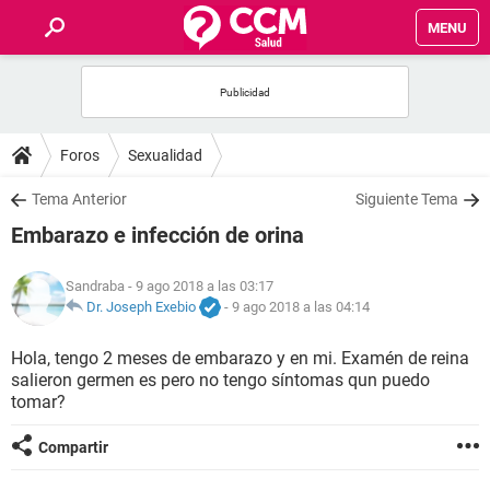
MENU
INICIO
FOROS
Foros
Sexualidad
SALUD
Tema Anterior
Siguiente Tema
Embarazo e infección de orina
FAMILIA
Sandraba
- 9 ago 2018 a las 03:17
NUTRICIÓN
Dr. Joseph Exebio
-
9 ago 2018 a las 04:14
Hola, tengo 2 meses de embarazo y en mi. Examén de reina
BIENESTAR
salieron germen es pero no tengo síntomas qun puedo
tomar?
SEXUALIDAD
Compartir
GLOSARIO