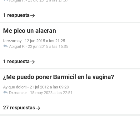
Abigail P.
-
25 dic 2012 a las 21:37
1 respuesta
Me pico un alacran
terezamay
-
12 jun 2015 a las 21:25
Abigail P.
-
22 jun 2015 a las 15:35
1 respuesta
¿Me puedo poner Barmicil en la vagina?
Ay que dolor!!
-
21 jul 2012 a las 09:28
Dr.manzur
-
18 may 2023 a las 22:51
27 respuestas