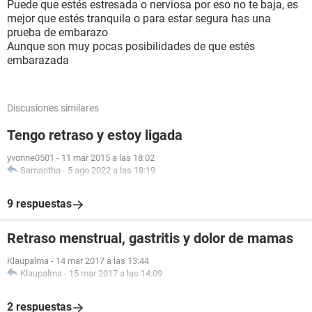
Puede que estés estresada o nerviosa por eso no te baja, es
mejor que estés tranquila o para estar segura has una
prueba de embarazo
Aunque son muy pocas posibilidades de que estés
embarazada
Discusiones similares
Tengo retraso y estoy ligada
yvonne0501
-
11 mar 2015 a las 18:02
Samantha
-
5 ago 2022 a las 18:19
9 respuestas
Retraso menstrual, gastritis y dolor de mamas
Klaupalma
-
14 mar 2017 a las 13:44
Klaupalma
-
15 mar 2017 a las 14:09
2 respuestas