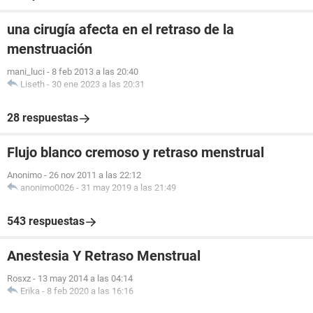
una cirugía afecta en el retraso de la
menstruación
mani_luci
-
8 feb 2013 a las 20:40
Liseth
-
30 ene 2023 a las 20:31
28 respuestas
Flujo blanco cremoso y retraso menstrual
Anonimo
-
26 nov 2011 a las 22:12
anonimo0026
-
31 may 2019 a las 21:49
543 respuestas
Anestesia Y Retraso Menstrual
Rosxz
-
13 may 2014 a las 04:14
Erika
-
8 feb 2020 a las 16:16