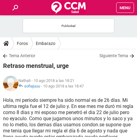
MENU
INICIO
FOROS
Foros
Embarazo
SALUD
Tema Anterior
Siguiente Tema
Retraso menstrual, urge
FAMILIA
Nathali
- 10 ago 2018 a las 18:21
NUTRICIÓN
sofiajuuu
-
10 ago 2018 a las 18:47
Hola, mi periodo siempre ha sido normal es de 26 días. Mi
BIENESTAR
ultima regla fue el 12 de julio y. En ese mes me duró mi regla
como 8 dias y mi esposo me penetró el dia 22 de julio pero
SEXUALIDAD
no eyaculo. Como que jugamos unos minutos y lo saco y ya
no lo metio, los demas días usamos condon.se supone que
me tenia que llegar mi regla el día 6 de agosto y nada que
GLOSARIO
llega ayuda puedo estar embarazada ayuda porfavor