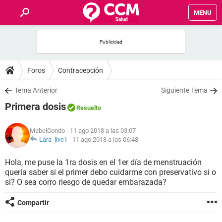
MENU
INICIO
FOROS
Foros
Contracepción
SALUD
Tema Anterior
Siguiente Tema
Primera dosis
Resuelto
FAMILIA
MabelCondo
- 11 ago 2018 a las 03:07
NUTRICIÓN
Lara_live1
-
11 ago 2018 a las 06:48
Hola, me puse la 1ra dosis en el 1er día de menstruación
BIENESTAR
quería saber si el primer debo cuidarme con preservativo si o
si? O sea corro riesgo de quedar embarazada?
SEXUALIDAD
Compartir
GLOSARIO