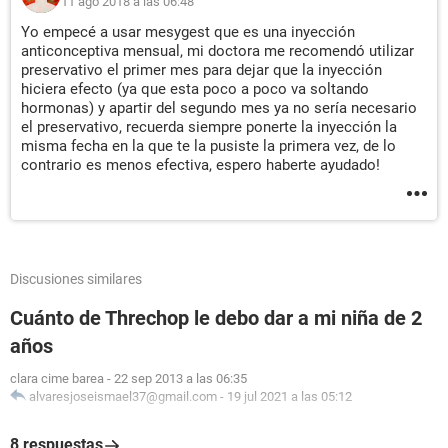
11 ago 2018 a las 06:48
Yo empecé a usar mesygest que es una inyección
anticonceptiva mensual, mi doctora me recomendó utilizar
preservativo el primer mes para dejar que la inyección
hiciera efecto (ya que esta poco a poco va soltando
hormonas) y apartir del segundo mes ya no sería necesario
el preservativo, recuerda siempre ponerte la inyección la
misma fecha en la que te la pusiste la primera vez, de lo
contrario es menos efectiva, espero haberte ayudado!
Discusiones similares
Cuánto de Threchop le debo dar a mi niña de 2
años
clara cime barea
-
22 sep 2013 a las 06:35
alvaresjoseismael37@gmail.com
-
19 jul 2021 a las 05:12
8 respuestas