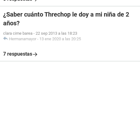
¿Saber cuánto Threchop le doy a mi niña de 2
años?
clara cime barea
-
22 sep 2013 a las 18:23
Hermanamayor
-
13 ene 2020 a las 20:25
7 respuestas